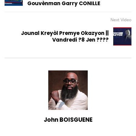
Gouvènman Garry CONILLE
Next Video
Jounal Kreyòl Premye Okazyon ||
Vandredi ?8 Jen ????
John BOISGUENE