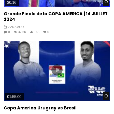
Wa
30:16
Grande Finale de la COPA AMERICA | 14 JUILLET
2024
2 ANS AGO
0
37.6K
168
0
Wa
01:55:00
Copa America Urugray vs Bresil