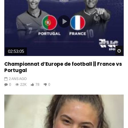
Wa
02:53:05
Championnat d’Europe de football || France vs
Portugal
2 ANS AGO
0
22K
78
0