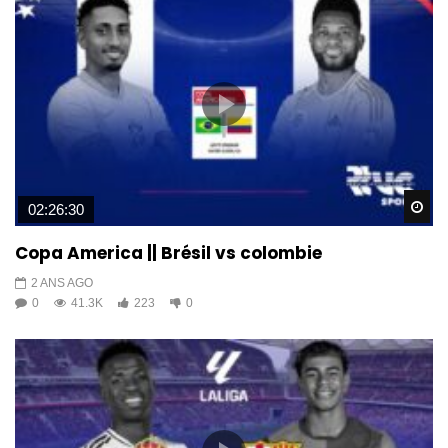
Wa
02:26:30
Copa America || Brésil vs colombie
2 ANS AGO
0
41.3K
223
0