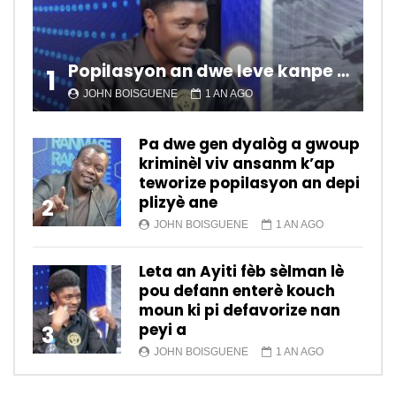
Popilasyon an dwe leve kanpe pou chanje sitiyasyon kawotik l’ap viv nan peyi a.
1
JOHN BOISGUENE
1 AN AGO
Pa dwe gen dyalòg a gwoup
kriminèl viv ansanm k’ap
teworize popilasyon an depi
plizyè ane
2
JOHN BOISGUENE
1 AN AGO
Leta an Ayiti fèb sèlman lè
pou defann enterè kouch
moun ki pi defavorize nan
peyi a
3
JOHN BOISGUENE
1 AN AGO