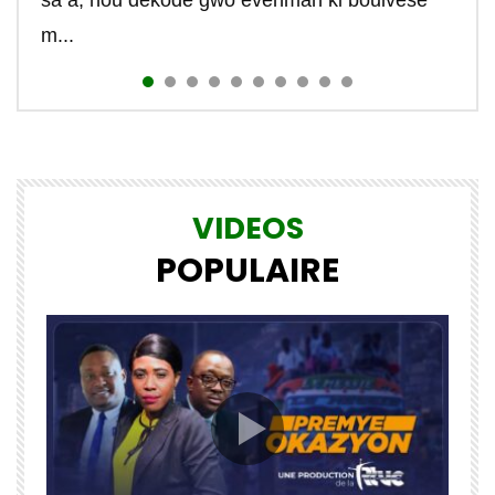
sa a, nou dekode gwo evenman ki boulvèse
m...
VIDEOS
POPULAIRE