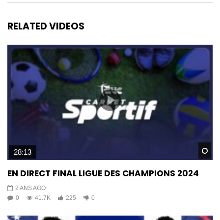
RELATED VIDEOS
Wa
28:13
EN DIRECT FINAL LIGUE DES CHAMPIONS 2024
2 ANS AGO
0
41.7K
225
0