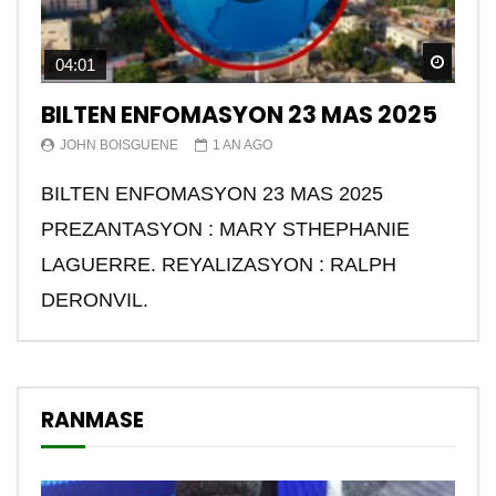
Watch
04:01
BILTEN ENFOMASYON 23 MAS 2025
JOHN BOISGUENE
1 AN AGO
BILTEN ENFOMASYON 23 MAS 2025
PREZANTASYON : MARY STHEPHANIE
LAGUERRE. REYALIZASYON : RALPH
DERONVIL.
RANMASE