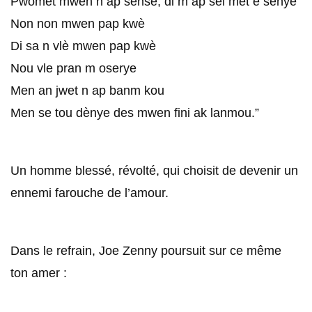
Pwomet mwen n ap sensè, di m ap sel met e senyè
Non non mwen pap kwè
Di sa n vlè mwen pap kwè
Nou vle pran m oserye
Men an jwet n ap banm kou
Men se tou dènye des mwen fini ak lanmou.”
Un homme blessé, révolté, qui choisit de devenir un
ennemi farouche de l’amour.
Dans le refrain, Joe Zenny poursuit sur ce même
ton amer :