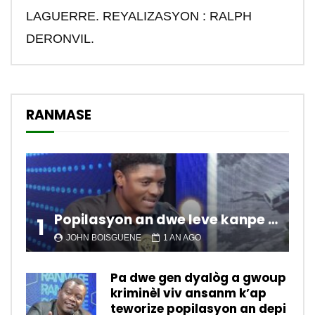
LAGUERRE. REYALIZASYON : RALPH
DERONVIL.
RANMASE
Popilasyon an dwe leve kanpe pou chanje sitiyasyon kawotik l’ap viv nan peyi a.
1
JOHN BOISGUENE
1 AN AGO
Pa dwe gen dyalòg a gwoup
kriminèl viv ansanm k’ap
teworize popilasyon an depi