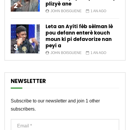
plizyè ane
2
JOHN BOISGUENE
1 AN AGO
Leta an Ayiti fèb sèlman lè
pou defann enterè kouch
moun ki pi defavorize nan
peyi a
3
JOHN BOISGUENE
1 AN AGO
NEWSLETTER
Subscribe to our newsletter and join 1 other
subscribers.