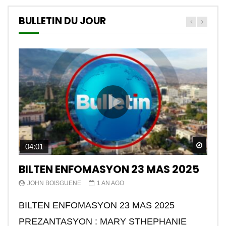
BULLETIN DU JOUR
Watch
04:01
BILTEN ENFOMASYON 23 MAS 2025
JOHN BOISGUENE
1 AN AGO
BILTEN ENFOMASYON 23 MAS 2025
PREZANTASYON : MARY STHEPHANIE