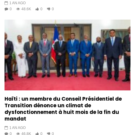
1 AN AGO
0
48.6K
0
0
Haïti : un membre du Conseil Présidentiel de
Transition dénonce un climat de
dysfonctionnement à huit mois de la fin du
mandat
1 AN AGO
0
46.8K
0
0