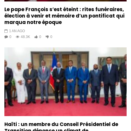
Le pape François s’est éteint : rites funéraires,
élection à venir et mémoire d’un pontificat qui
marqua notre époque
1 AN AGO
0
48.3K
0
0
Haïti : un membre du Conseil Présidentiel de
Transition dénonce un climat de