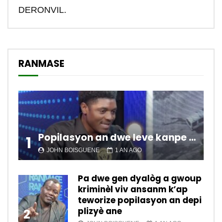
DERONVIL.
RANMASE
Popilasyon an dwe leve kanpe pou chanje sitiyasyon kawotik l’ap viv nan peyi a.
1
JOHN BOISGUENE
1 AN AGO
Pa dwe gen dyalòg a gwoup
kriminèl viv ansanm k’ap
teworize popilasyon an depi
plizyè ane
2