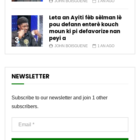
JOHN BOISGUENE
1 AN AGO
Leta an Ayiti fèb sèlman lè
pou defann enterè kouch
moun ki pi defavorize nan
peyi a
3
JOHN BOISGUENE
1 AN AGO
NEWSLETTER
Subscribe to our newsletter and join 1 other
subscribers.