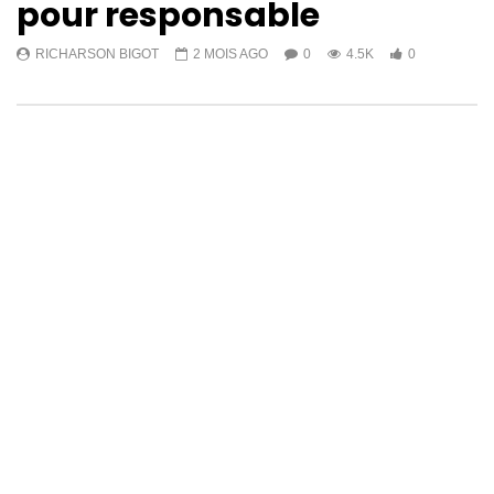
pour responsable
RICHARSON BIGOT
2 MOIS AGO
0
4.5K
0