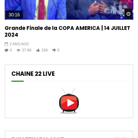
Wa
30:16
Grande Finale de la COPA AMERICA | 14 JUILLET
2024
2 ANS AGO
0
37.6K
168
0
CHAINE 22 LIVE