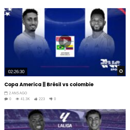
Wa
02:26:30
Copa America || Brésil vs colombie
2 ANS AGO
0
41.3K
223
0