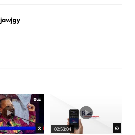
_jawjgy
Watch Later
Watch 
02:53:04