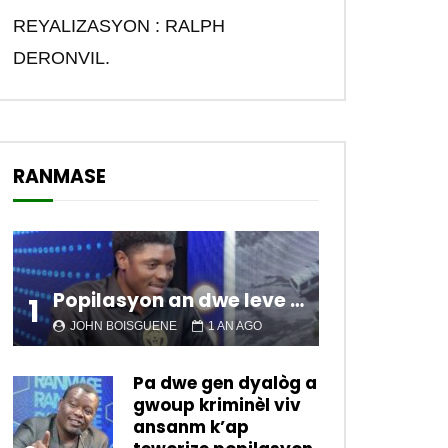
REYALIZASYON : RALPH
DERONVIL.
RANMASE
Popilasyon an dwe leve kanpe pou chanje sitiyasyon kawotik l’ap viv nan peyi a.
1
JOHN BOISGUENE
1 AN AGO
Pa dwe gen dyalòg a
gwoup kriminèl viv
ansanm k’ap