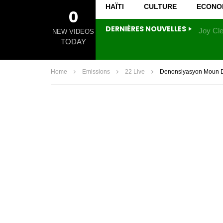
HAÏTI
CULTURE
ECONO
0
DERNIÈRES NOUVELLES
NEW VIDEOS
TODAY
Home
Emissions
22 Live
Denonsiyasyon Moun D