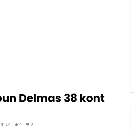
un Delmas 38 kont
1K
4
0