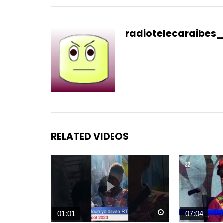
radiotelecaraibes
RELATED VIDEOS
Watch Later
01:01
07:04