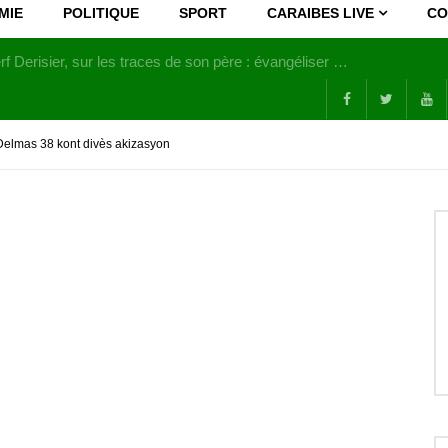
MIE
POLITIQUE
SPORT
CARAIBES LIVE
CO
Joy Clerf Derisier, sur les traces de son père : évangéliser par la musique
elmas 38 kont divès akizasyon