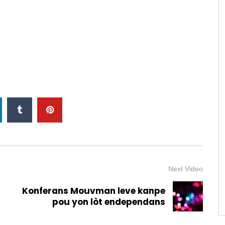
Next Video
Konferans Mouvman leve kanpe
pou yon lòt endependans