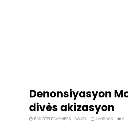
Denonsiyasyon Mo
divès akizasyon
RADIOTELECARAIBES_JAWJGY
4 ANS AGO
0