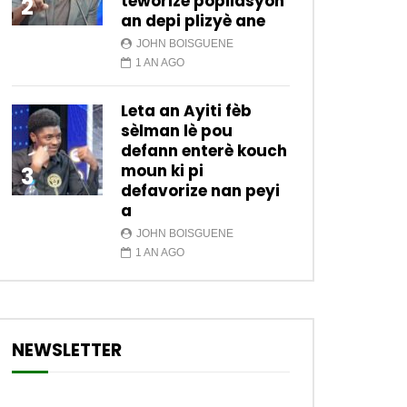
teworize popilasyon
2
an depi plizyè ane
JOHN BOISGUENE
1 AN AGO
Leta an Ayiti fèb
sèlman lè pou
defann enterè kouch
moun ki pi
3
defavorize nan peyi
a
JOHN BOISGUENE
1 AN AGO
NEWSLETTER