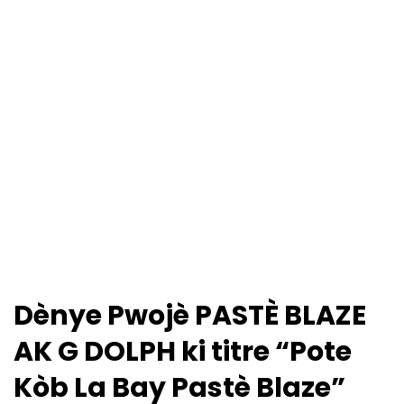
Dènye Pwojè PASTÈ BLAZE
AK G DOLPH ki titre “Pote
Kòb La Bay Pastè Blaze”