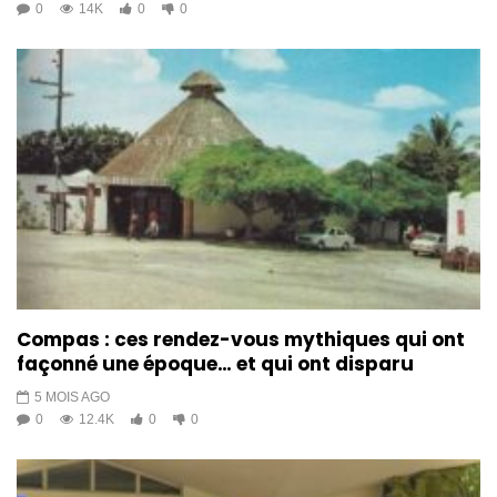
0
14K
0
0
Compas : ces rendez-vous mythiques qui ont
façonné une époque… et qui ont disparu
5 MOIS AGO
0
12.4K
0
0