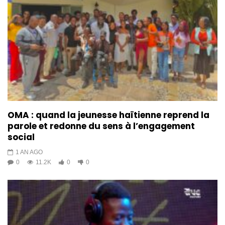
OMA : quand la jeunesse haïtienne reprend la
parole et redonne du sens à l’engagement
social
1 AN AGO
0
11.2K
0
0