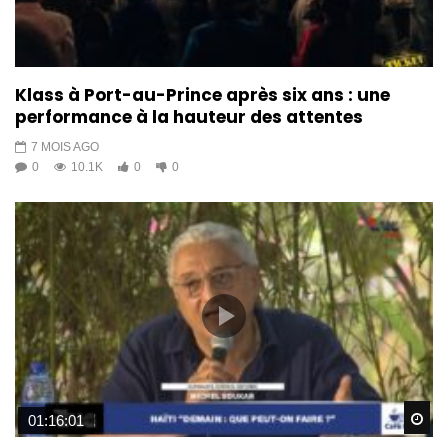
Klass à Port-au-Prince après six ans : une
performance à la hauteur des attentes
7 MOIS AGO
0
10.1K
0
0
Wa
01:16:01