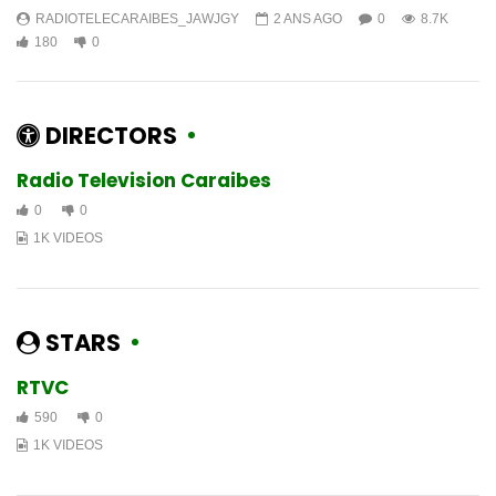
RADIOTELECARAIBES_JAWJGY
2 ANS AGO
0
8.7K
180
0
DIRECTORS
Radio Television Caraibes
0
0
1K VIDEOS
STARS
RTVC
590
0
1K VIDEOS