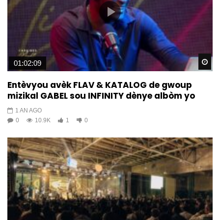
Wa
01:02:09
Entèvyou avèk FLAV & KATALOG de gwoup
mizikal GABEL sou INFINITY dènye albòm yo
1 AN AGO
0
10.9K
1
0