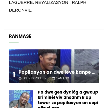
LAGUERRE. REYALIZASYON : RALPH
DERONVIL.
RANMASE
Popilasyon an dwe leve kanpe pou chanje sitiyasyon kawotik l’ap viv nan peyi a.
1
JOHN BOISGUENE
1 AN AGO
Pa dwe gen dyalòg a gwoup
kriminèl viv ansanm k’ap
teworize popilasyon an depi