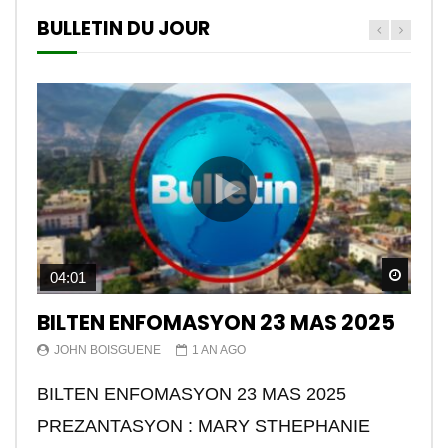
BULLETIN DU JOUR
Watch
04:01
BILTEN ENFOMASYON 23 MAS 2025
JOHN BOISGUENE
1 AN AGO
BILTEN ENFOMASYON 23 MAS 2025
PREZANTASYON : MARY STHEPHANIE