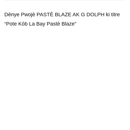
Dènye Pwojè PASTÈ BLAZE AK G DOLPH ki titre
“Pote Kòb La Bay Pastè Blaze”