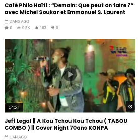
Café Philo Haïti : “Demain: Que peut on faire ?”
avec Michel Soukar et Emmanuel S. Laurent
2 ANS AGO
0
9.5K
163
0
Wa
04:31
Jeff Legal || A Kou Tchou Kou Tchou ( TABOU
COMBO ) || Cover Night 70ans KONPA
1 AN AGO