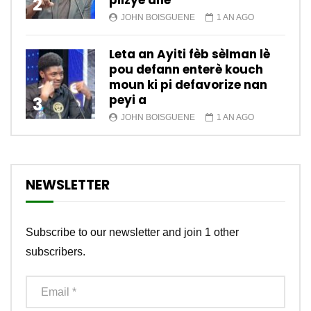
plizyè ane
2
JOHN BOISGUENE
1 AN AGO
Leta an Ayiti fèb sèlman lè
pou defann enterè kouch
moun ki pi defavorize nan
peyi a
3
JOHN BOISGUENE
1 AN AGO
NEWSLETTER
Subscribe to our newsletter and join 1 other
subscribers.