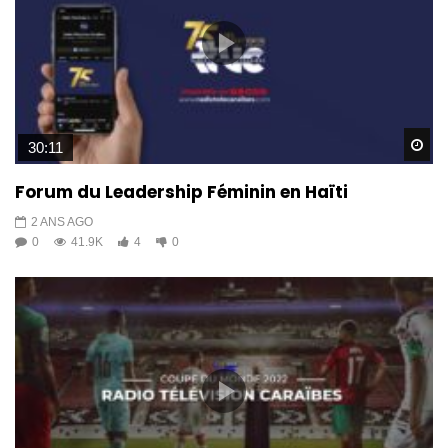
Wa
30:11
Forum du Leadership Féminin en Haïti
2 ANS AGO
0
41.9K
4
0