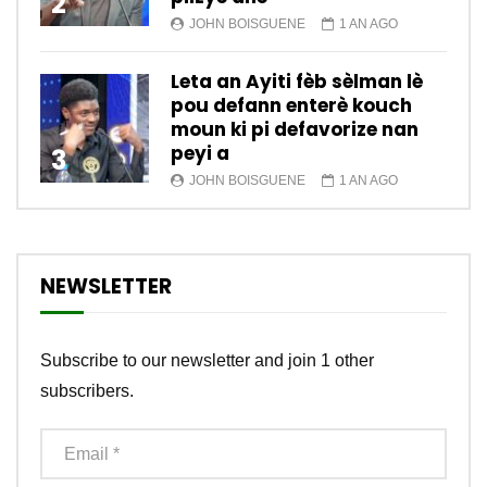
2
JOHN BOISGUENE
1 AN AGO
Leta an Ayiti fèb sèlman lè
pou defann enterè kouch
moun ki pi defavorize nan
peyi a
3
JOHN BOISGUENE
1 AN AGO
NEWSLETTER
Subscribe to our newsletter and join 1 other
subscribers.