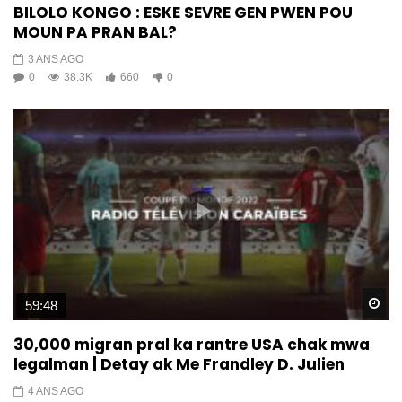
BILOLO KONGO : ESKE SEVRE GEN PWEN POU
MOUN PA PRAN BAL?
3 ANS AGO
0
38.3K
660
0
Wa
59:48
30,000 migran pral ka rantre USA chak mwa
legalman | Detay ak Me Frandley D. Julien
4 ANS AGO