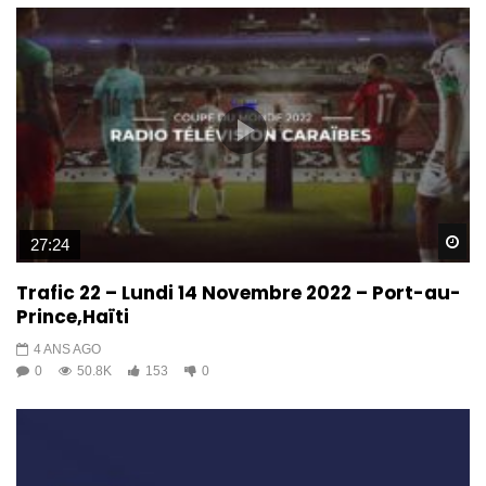
Wa
27:24
Trafic 22 – Lundi 14 Novembre 2022 – Port-au-
Prince,Haïti
4 ANS AGO
0
50.8K
153
0