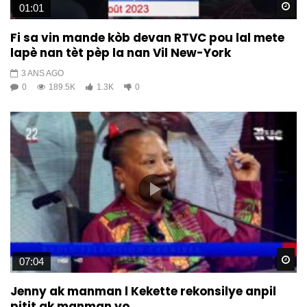
Wa
01:01
Fi sa vin mande kòb devan RTVC pou lal mete
lapè nan tèt pèp la nan Vil New-York
3 ANS AGO
0
189.5K
1.3K
0
Wa
07:04
Jenny ak manman l Kekette rekonsilye anpil
pitit ak manman yo