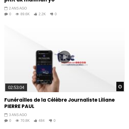
2 ANS AGO
0
89.6K
2.2K
0
Wa
02:53:04
Funérailles de la Célèbre Journaliste Liliane
PIERRE PAUL
3 ANS AGO
0
70.8K
484
0