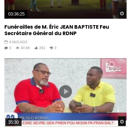
Wa
03:36:25
Funérailles de M. Éric JEAN BAPTISTE Feu
Secrétaire Général du RDNP
4 ANS AGO
0
40.6K
281
0
Wa
35:30