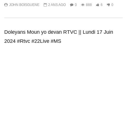
JOHN BOISGUENE
2 ANS AGO
0
888
6
0
Doleyans Moun yo devan RTVC || Lundi 17 Juin
2024 #Rtvc #22Live #MS