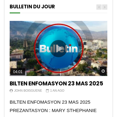
BULLETIN DU JOUR
Watch
04:01
BILTEN ENFOMASYON 23 MAS 2025
JOHN BOISGUENE
1 AN AGO
BILTEN ENFOMASYON 23 MAS 2025
PREZANTASYON : MARY STHEPHANIE