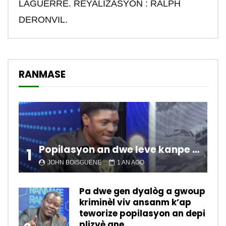
LAGUERRE. REYALIZASYON : RALPH
DERONVIL.
RANMASE
Popilasyon an dwe leve kanpe pou chanje sitiyasyon kawotik l’ap viv nan peyi a.
1
JOHN BOISGUENE
1 AN AGO
Pa dwe gen dyalòg a gwoup
kriminèl viv ansanm k’ap
teworize popilasyon an depi
plizyè ane