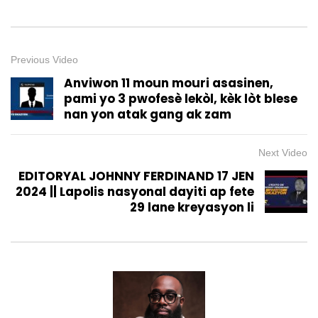
Previous Video
Anviwon 11 moun mouri asasinen,
pami yo 3 pwofesè lekòl, kèk lòt blese
nan yon atak gang ak zam
Next Video
EDITORYAL JOHNNY FERDINAND 17 JEN
2024 || Lapolis nasyonal dayiti ap fete
29 lane kreyasyon li