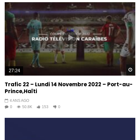
Wa
27:24
Trafic 22 – Lundi 14 Novembre 2022 – Port-au-
Prince,Haïti
4 ANS AGO
0
50.8K
153
0