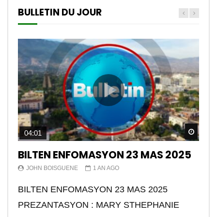
BULLETIN DU JOUR
Watch
04:01
BILTEN ENFOMASYON 23 MAS 2025
JOHN BOISGUENE
1 AN AGO
BILTEN ENFOMASYON 23 MAS 2025
PREZANTASYON : MARY STHEPHANIE