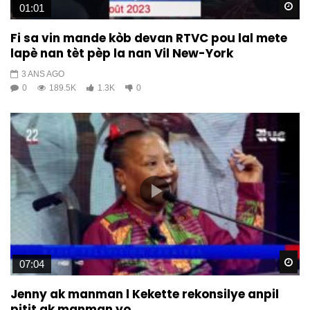
Wa
01:01
Fi sa vin mande kòb devan RTVC pou lal mete
lapè nan tèt pèp la nan Vil New-York
3 ANS AGO
0
189.5K
1.3K
0
Wa
07:04
Jenny ak manman l Kekette rekonsilye anpil
pitit ak manman yo