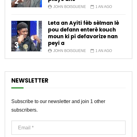
2
JOHN BOISGUENE
1 AN AGO
Leta an Ayiti fèb sèlman lè
pou defann enterè kouch
moun ki pi defavorize nan
peyi a
3
JOHN BOISGUENE
1 AN AGO
NEWSLETTER
Subscribe to our newsletter and join 1 other
subscribers.