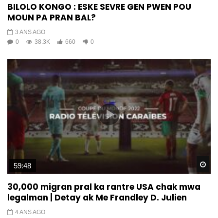
BILOLO KONGO : ESKE SEVRE GEN PWEN POU
MOUN PA PRAN BAL?
3 ANS AGO
0
38.3K
660
0
Wa
59:48
30,000 migran pral ka rantre USA chak mwa
legalman | Detay ak Me Frandley D. Julien
4 ANS AGO