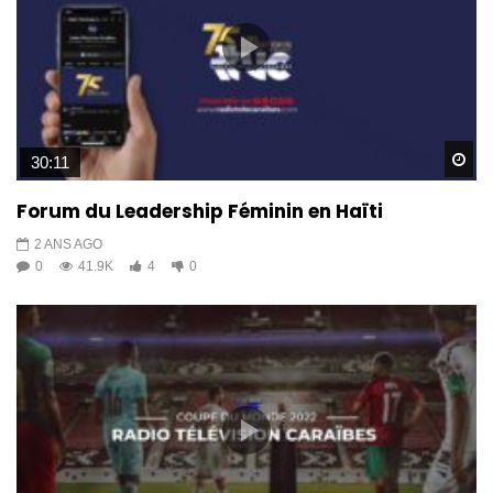
Wa
30:11
Forum du Leadership Féminin en Haïti
2 ANS AGO
0
41.9K
4
0