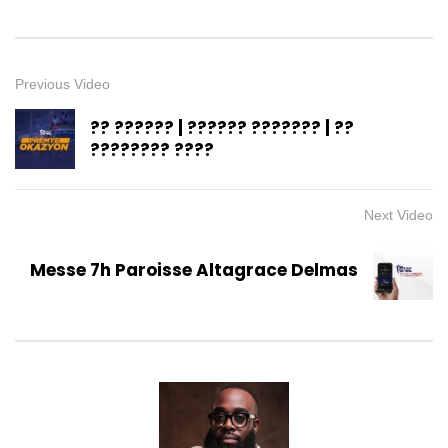
Previous Video
?? ?????? | ?????? ??????? | ??
???????? ????
Next Video
Messe 7h Paroisse Altagrace Delmas