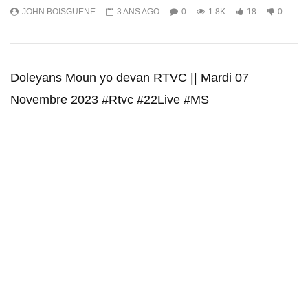
JOHN BOISGUENE
3 ANS AGO
0
1.8K
18
0
Doleyans Moun yo devan RTVC || Mardi 07
Novembre 2023 #Rtvc #22Live #MS