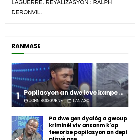
LAGUERRE. REYALIZASYON : RALPH
DERONVIL.
RANMASE
Popilasyon an dwe leve kanpe pou chanje sitiyasyon kawotik l’ap viv nan peyi a.
1
JOHN BOISGUENE
1 AN AGO
Pa dwe gen dyalòg a gwoup
kriminèl viv ansanm k’ap
teworize popilasyon an depi
plizyè ane