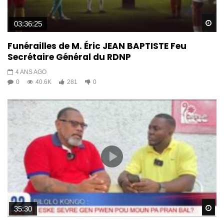
Wa
03:36:25
Funérailles de M. Éric JEAN BAPTISTE Feu
Secrétaire Général du RDNP
4 ANS AGO
0
40.6K
281
0
Wa
35:30