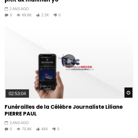
2 ANS AGO
0
89.6K
2.2K
0
Wa
02:53:04
Funérailles de la Célèbre Journaliste Liliane
PIERRE PAUL
3 ANS AGO
0
70.8K
484
0