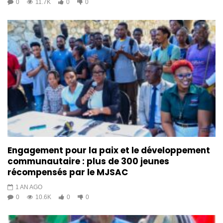
0
11.7K
0
0
Engagement pour la paix et le développement
communautaire : plus de 300 jeunes
récompensés par le MJSAC
1 AN AGO
0
10.6K
0
0