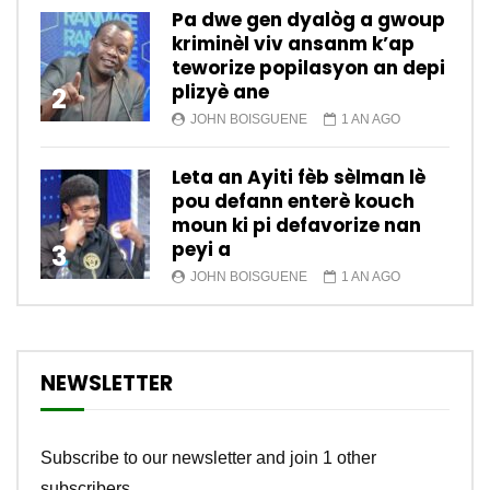
Pa dwe gen dyalòg a gwoup
kriminèl viv ansanm k’ap
teworize popilasyon an depi
plizyè ane
2
JOHN BOISGUENE
1 AN AGO
Leta an Ayiti fèb sèlman lè
pou defann enterè kouch
moun ki pi defavorize nan
peyi a
3
JOHN BOISGUENE
1 AN AGO
NEWSLETTER
Subscribe to our newsletter and join 1 other
subscribers.