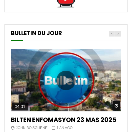
BULLETIN DU JOUR
Watch
04:01
BILTEN ENFOMASYON 23 MAS 2025
JOHN BOISGUENE
1 AN AGO