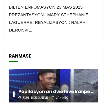
BILTEN ENFOMASYON 23 MAS 2025
PREZANTASYON : MARY STHEPHANIE
LAGUERRE. REYALIZASYON : RALPH
DERONVIL.
RANMASE
Popilasyon an dwe leve kanpe pou chanje sitiyasyon kawotik l’ap viv nan peyi a.
1
JOHN BOISGUENE
1 AN AGO