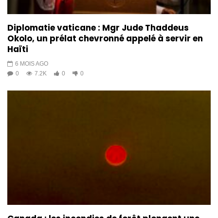
Diplomatie vaticane : Mgr Jude Thaddeus
Okolo, un prélat chevronné appelé à servir en
Haïti
6 MOIS AGO
0
7.2K
0
0