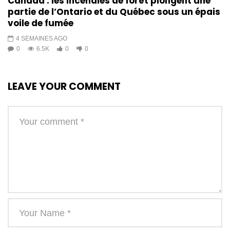
Canada : les incendies de forêt plongent une
partie de l’Ontario et du Québec sous un épais
voile de fumée
4 SEMAINES AGO
0
6.5K
0
0
LEAVE YOUR COMMENT