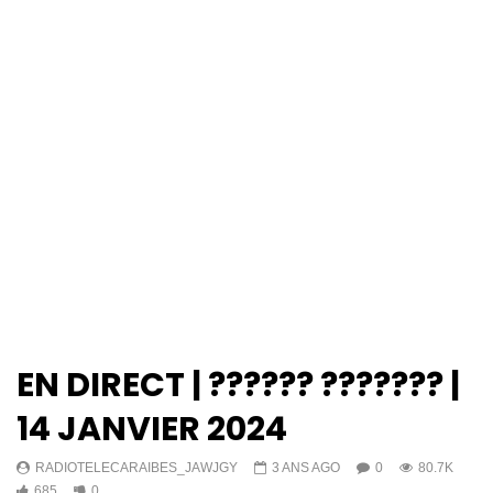
EN DIRECT | ?????? ??????? |
14 JANVIER 2024
RADIOTELECARAIBES_JAWJGY
3 ANS AGO
0
80.7K
685
0