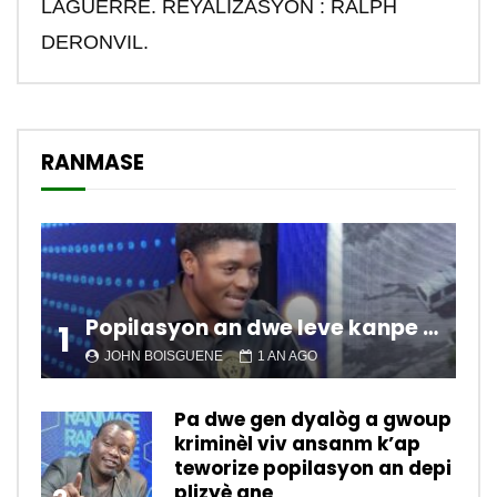
LAGUERRE. REYALIZASYON : RALPH
DERONVIL.
RANMASE
Popilasyon an dwe leve kanpe pou chanje sitiyasyon kawotik l’ap viv nan peyi a.
1
JOHN BOISGUENE
1 AN AGO
Pa dwe gen dyalòg a gwoup
kriminèl viv ansanm k’ap
teworize popilasyon an depi
plizyè ane