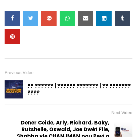
Previous Video
?? ?????? | ?????? ??????? | ?? ???????
????
Next Video
Dener Ceide, Arly, Richard, Baky,
Rutshelle, Oswald, Joe Dwèt File,
Shabba vle CHANJMAN pou Peyi a