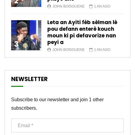
2
JOHN BOISGUENE
1 AN AGO
Leta an Ayiti fèb sèlman lè
pou defann enterè kouch
moun ki pi defavorize nan
peyi a
3
JOHN BOISGUENE
1 AN AGO
NEWSLETTER
Subscribe to our newsletter and join 1 other
subscribers.