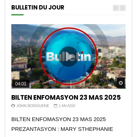
BULLETIN DU JOUR
Watch
04:01
BILTEN ENFOMASYON 23 MAS 2025
JOHN BOISGUENE
1 AN AGO
BILTEN ENFOMASYON 23 MAS 2025
PREZANTASYON : MARY STHEPHANIE