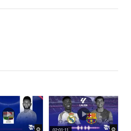
Watch Later
Watch 
02:01:11