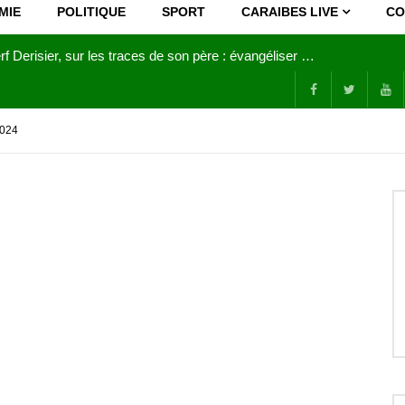
MIE
POLITIQUE
SPORT
CARAIBES LIVE
CO
Joy Clerf Derisier, sur les traces de son père : évangéliser par la musique
024