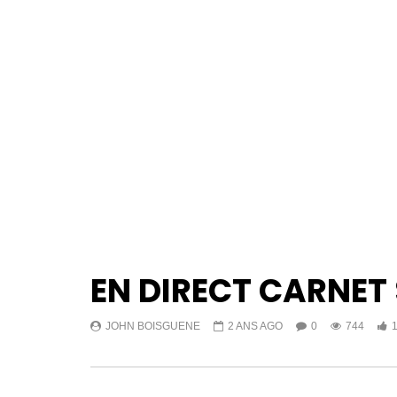
EN DIRECT CARNET 
JOHN BOISGUENE
2 ANS AGO
0
744