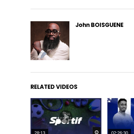
John BOISGUENE
RELATED VIDEOS
Watch Later
28:13
02:26:30