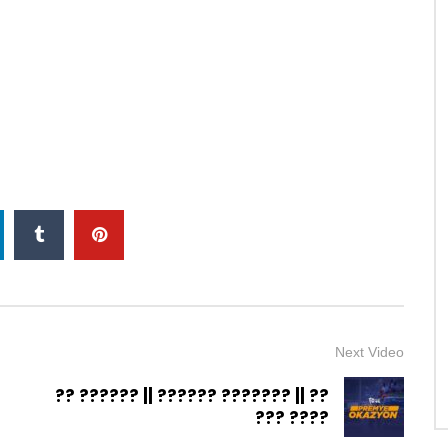
Next Video
?? ?????? || ?????? ??????? || ??
??? ????