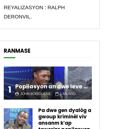
REYALIZASYON : RALPH
DERONVIL.
RANMASE
Popilasyon an dwe leve kanpe pou chanje sitiyasyon kawotik l’ap viv nan peyi a.
1
JOHN BOISGUENE
1 AN AGO
Pa dwe gen dyalòg a
gwoup kriminèl viv
ansanm k’ap