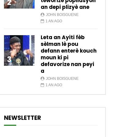
teworize popilasyon
2
an depi plizyè ane
JOHN BOISGUENE
1 AN AGO
Leta an Ayiti fèb
sèlman lè pou
defann enterè kouch
moun ki pi
3
defavorize nan peyi
a
JOHN BOISGUENE
1 AN AGO
NEWSLETTER