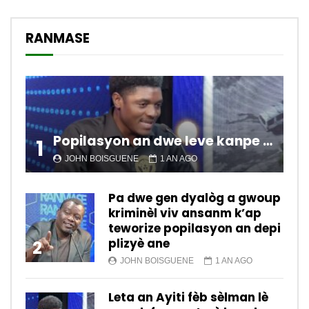
RANMASE
Popilasyon an dwe leve kanpe pou chanje sitiyasyon kawotik l’ap viv nan peyi a.
1
JOHN BOISGUENE
1 AN AGO
Pa dwe gen dyalòg a gwoup
kriminèl viv ansanm k’ap
teworize popilasyon an depi
plizyè ane
2
JOHN BOISGUENE
1 AN AGO
Leta an Ayiti fèb sèlman lè