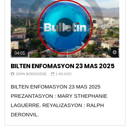
Watch
04:01
BILTEN ENFOMASYON 23 MAS 2025
JOHN BOISGUENE
1 AN AGO
BILTEN ENFOMASYON 23 MAS 2025
PREZANTASYON : MARY STHEPHANIE
LAGUERRE. REYALIZASYON : RALPH
DERONVIL.