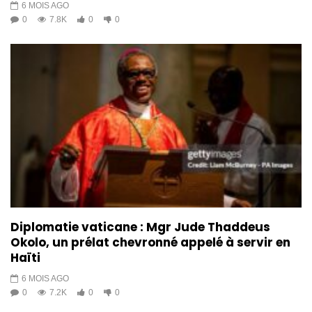
6 MOIS AGO
0
7.8K
0
0
Diplomatie vaticane : Mgr Jude Thaddeus
Okolo, un prélat chevronné appelé à servir en
Haïti
6 MOIS AGO
0
7.2K
0
0