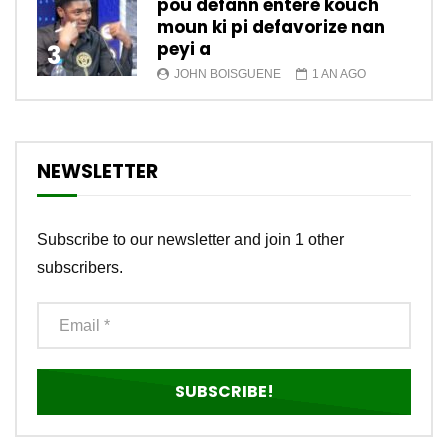
pou defann enterè kouch
moun ki pi defavorize nan
peyi a
3
JOHN BOISGUENE
1 AN AGO
NEWSLETTER
Subscribe to our newsletter and join 1 other
subscribers.