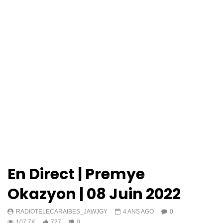
En Direct | Premye
Okazyon | 08 Juin 2022
RADIOTELECARAIBES_JAWJGY
4 ANS AGO
0
107.7K
727
0