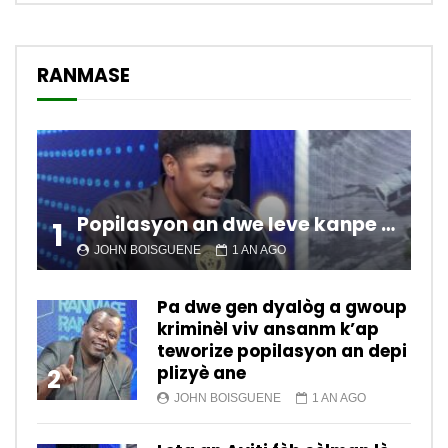
RANMASE
Popilasyon an dwe leve kanpe pou chanje sitiyasyon kawotik l’ap viv nan peyi a.
1
JOHN BOISGUENE
1 AN AGO
Pa dwe gen dyalòg a gwoup
kriminèl viv ansanm k’ap
teworize popilasyon an depi
plizyè ane
2
JOHN BOISGUENE
1 AN AGO