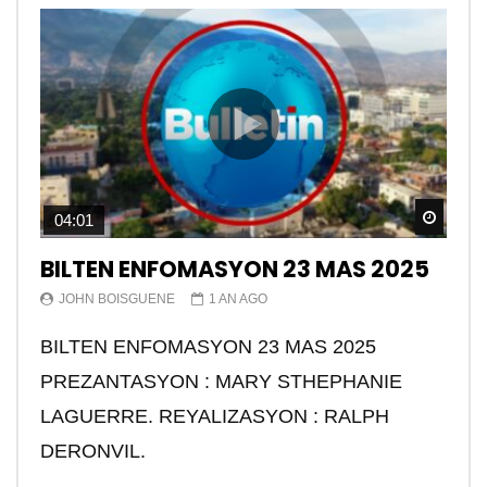
Watch
04:01
BILTEN ENFOMASYON 23 MAS 2025
JOHN BOISGUENE
1 AN AGO
BILTEN ENFOMASYON 23 MAS 2025
PREZANTASYON : MARY STHEPHANIE
LAGUERRE. REYALIZASYON : RALPH
DERONVIL.