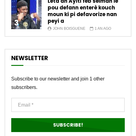
Leta an Ayiti fèb sèlman lè
pou defann enterè kouch
moun ki pi defavorize nan
peyi a
3
JOHN BOISGUENE
1 AN AGO
NEWSLETTER
Subscribe to our newsletter and join 1 other
subscribers.