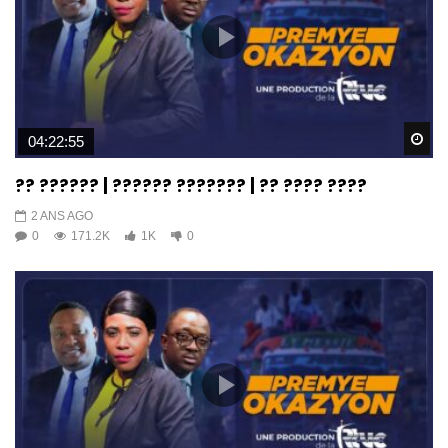
Wa
04:22:55
?? ?????? | ?????? ??????? | ?? ???? ????
2 ANS AGO
0
171.2K
1K
0