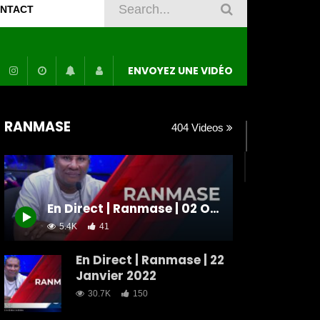
NTACT
ENVOYEZ UNE VIDÉO
RANMASE
404 Videos
En Direct | Ranmase | 02 Octobre 2021
5.4K
41
En Direct | Ranmase | 22
Janvier 2022
30.7K
150