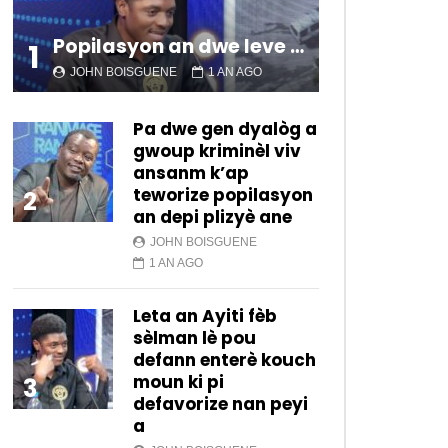
13.4K
86
Popilasyon an dwe leve kanpe pou chanje sitiyasyon kawotik l’ap viv nan peyi a.
1
En Direct | Ranmase 28
JOHN BOISGUENE
1 AN AGO
Aout 2021
13.7K
69
Pa dwe gen dyalòg a
gwoup kriminèl viv
ansanm k’ap
En Direct | Ranmase | 07
teworize popilasyon
2
Août 2021
an depi plizyè ane
21.9K
114
JOHN BOISGUENE
1 AN AGO
En Direct | Ranmase | 31
Juillet 2021
Leta an Ayiti fèb
24.7K
135
sèlman lè pou
defann enterè kouch
En Direct | Ranmase | 24
moun ki pi
3
Juillet 2021
defavorize nan peyi
a
35.1K
188