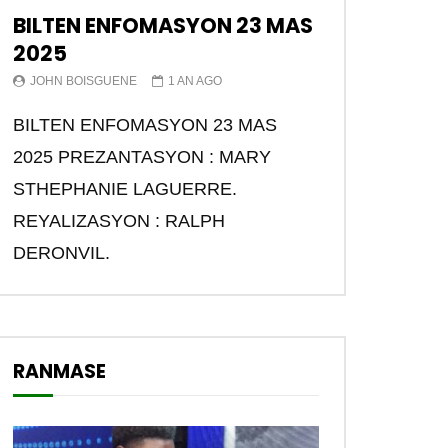
BILTEN ENFOMASYON 23 MAS
En Direct | Ranmase | 25
Septembre 2021
2025
26.8K
176
JOHN BOISGUENE
1 AN AGO
En Direct | Ranmase | 18
BILTEN ENFOMASYON 23 MAS
Septembre 2021
2025 PREZANTASYON : MARY
24.6K
157
STHEPHANIE LAGUERRE.
REYALIZASYON : RALPH
En Direct | Ranmase | 18
Septembre 2021
DERONVIL.
3.6K
13
En Direct | Ramase | 11
Septembre 2021
RANMASE
25.5K
155
En Direct | Ranmase 4
Seprembre 2021