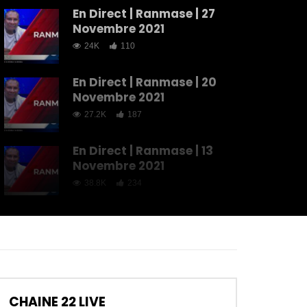
En Direct | Ranmase | 27
Novembre 2021
24K
110
En Direct | Ranmase | 20
Novembre 2021
27.2K
187
En Direct | Ranmase | 13
Novembre 2021
38.8K
234
En Direct | Ranmase | 06
Novembre 2021
34.8K
240
En Direct | Ranmase | 30
CHAINE 22 LIVE
Octobre 2021