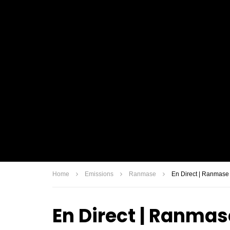
Home
Emissions
Ranmase
En Direct | Ranmase
En Direct | Ranmas