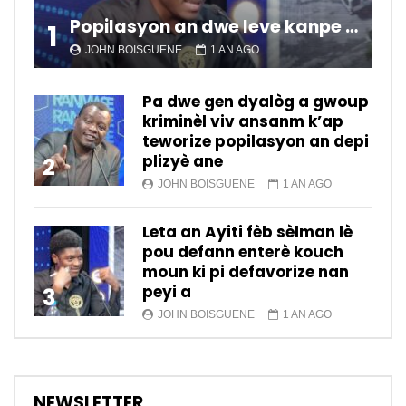
Popilasyon an dwe leve kanpe pou chanje sitiyasyon kawotik l’ap viv nan peyi a.
1
JOHN BOISGUENE
1 AN AGO
Pa dwe gen dyalòg a gwoup
kriminèl viv ansanm k’ap
teworize popilasyon an depi
plizyè ane
2
JOHN BOISGUENE
1 AN AGO
Leta an Ayiti fèb sèlman lè
pou defann enterè kouch
moun ki pi defavorize nan
peyi a
3
JOHN BOISGUENE
1 AN AGO
NEWSLETTER