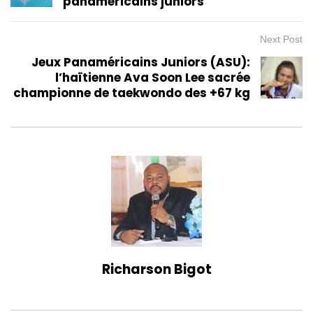
panaméricains juniors
Next Post
Jeux Panaméricains Juniors (ASU):
l’haïtienne Ava Soon Lee sacrée
championne de taekwondo des +67 kg
Richarson Bigot