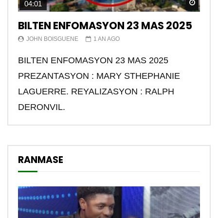
Watch
04:01
BILTEN ENFOMASYON 23 MAS 2025
JOHN BOISGUENE
1 AN AGO
BILTEN ENFOMASYON 23 MAS 2025
PREZANTASYON : MARY STHEPHANIE
LAGUERRE. REYALIZASYON : RALPH
DERONVIL.
RANMASE