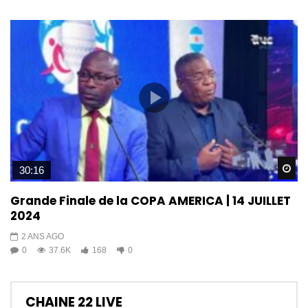
Wa
30:16
Grande Finale de la COPA AMERICA | 14 JUILLET
2024
2 ANS AGO
0
37.6K
168
0
CHAINE 22 LIVE