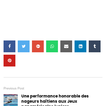
Previous Post
Une performance honorable des
nageurs haïtiens aux Jeux