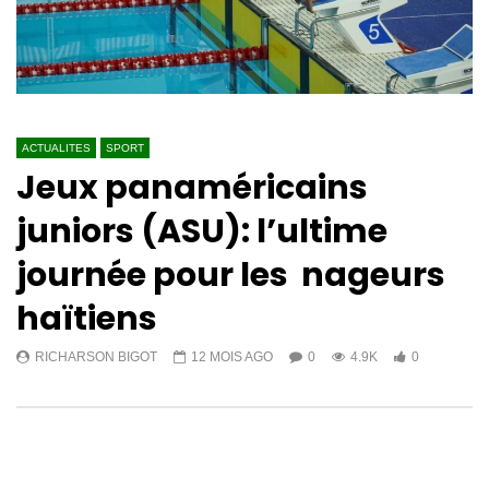
ACTUALITES
SPORT
Jeux panaméricains
juniors (ASU): l’ultime
journée pour les nageurs
haïtiens
RICHARSON BIGOT
12 MOIS AGO
0
4.9K
0