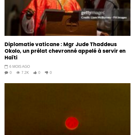
Diplomatie vaticane : Mgr Jude Thaddeus
Okolo, un prélat chevronné appelé à servir en
Haïti
6 MOIS AGO
0
7.2K
0
0