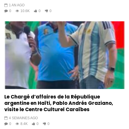
1 AN AGO
0
10.6K
0
0
Le Chargé d’affaires de la République
argentine en Haïti, Pablo Andrés Graziano,
visite le Centre Culturel Caraïbes
4 SEMAINES AGO
0
8.4K
0
0