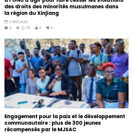
à l’ONU d’agir pour faire cesser les violations
des droits des minorités musulmanes dans
la région du Xinjiang
2 ANS AGO
0
11.7K
0
0
Engagement pour la paix et le développement
communautaire : plus de 300 jeunes
récompensés par le MJSAC