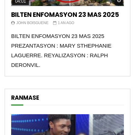
Watch
04:01
BILTEN ENFOMASYON 23 MAS 2025
JOHN BOISGUENE
1 AN AGO
BILTEN ENFOMASYON 23 MAS 2025
PREZANTASYON : MARY STHEPHANIE
LAGUERRE. REYALIZASYON : RALPH
DERONVIL.
RANMASE