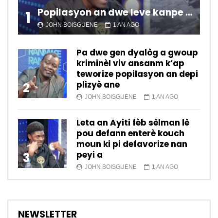
Popilasyon an dwe leve kanpe pou chanje sitiyasyon kawotik l’ap viv nan peyi a.
1
JOHN BOISGUENE
1 AN AGO
Pa dwe gen dyalòg a gwoup
kriminèl viv ansanm k’ap
teworize popilasyon an depi
plizyè ane
2
JOHN BOISGUENE
1 AN AGO
Leta an Ayiti fèb sèlman lè
pou defann enterè kouch
moun ki pi defavorize nan
peyi a
3
JOHN BOISGUENE
1 AN AGO
NEWSLETTER