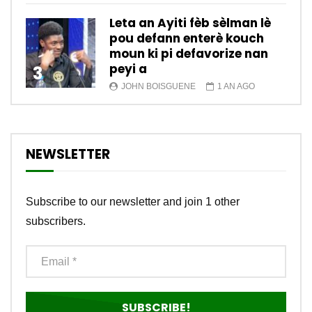
Leta an Ayiti fèb sèlman lè
pou defann enterè kouch
moun ki pi defavorize nan
peyi a
3
JOHN BOISGUENE
1 AN AGO
NEWSLETTER
Subscribe to our newsletter and join 1 other
subscribers.