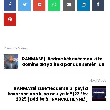
Previous Video
RANMASE || Rezime kèk evènman ki te
domine aktyalite a pandan semèn lan
Next Video
RANMASE| Eske”leadership”peyi a
konprann nan ki sa nou ye la? |22 Fév
2025 [Dédiée à FRANCKETIENNE!]