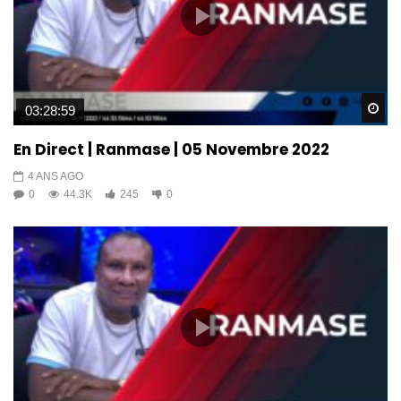
Wa
03:28:59
En Direct | Ranmase | 05 Novembre 2022
4 ANS AGO
0
44.3K
245
0