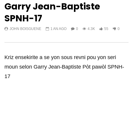
Garry Jean-Baptiste
SPNH-17
JOHN BOISGUENE
1 AN AGO
0
4.3K
55
0
Kriz ensekirite a se yon sous revni pou yon seri
moun selon Garry Jean-Baptiste Pòt pawòl SPNH-
17