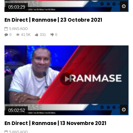
Wa
05:03:29
En Direct | Ranmase | 23 Octobre 2021
5 ANS AGO
0
41.5K
331
0
Wa
05:02:52
En Direct | Ranmase | 13 Novembre 2021
5 ANS AGO