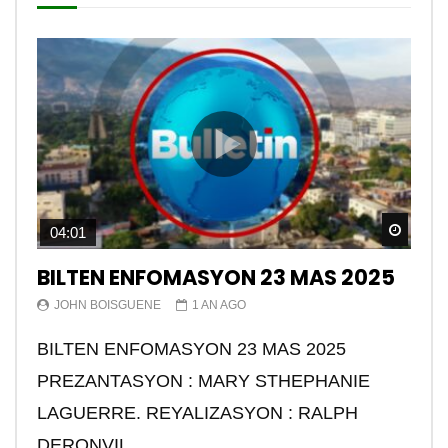
Watch
04:01
BILTEN ENFOMASYON 23 MAS 2025
JOHN BOISGUENE
1 AN AGO
BILTEN ENFOMASYON 23 MAS 2025
PREZANTASYON : MARY STHEPHANIE
LAGUERRE. REYALIZASYON : RALPH
DERONVIL.