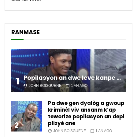
RANMASE
Popilasyon an dwe leve kanpe pou chanje sitiyasyon kawotik l’ap viv nan peyi a.
1
JOHN BOISGUENE
1 AN AGO
Pa dwe gen dyalòg a gwoup
kriminèl viv ansanm k’ap
teworize popilasyon an depi
plizyè ane
2
JOHN BOISGUENE
1 AN AGO