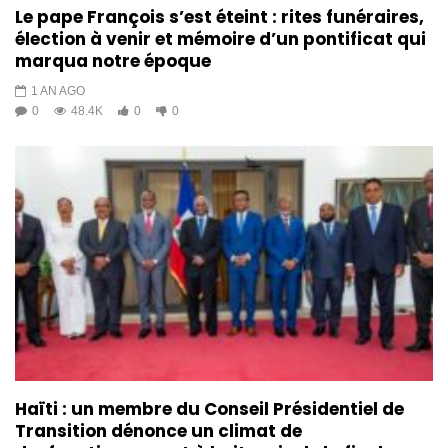
Le pape François s’est éteint : rites funéraires,
élection à venir et mémoire d’un pontificat qui
marqua notre époque
1 AN AGO
0
48.4K
0
0
Haïti : un membre du Conseil Présidentiel de
Transition dénonce un climat de