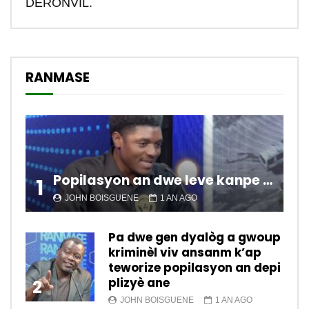
DERONVIL.
RANMASE
Popilasyon an dwe leve kanpe pou chanje sitiyasyon kawotik l’ap viv nan peyi a.
1
JOHN BOISGUENE
1 AN AGO
Pa dwe gen dyalòg a gwoup
kriminèl viv ansanm k’ap
teworize popilasyon an depi
plizyè ane
2
JOHN BOISGUENE
1 AN AGO