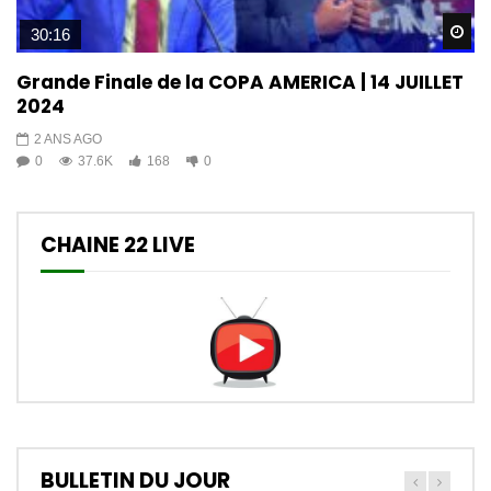
Wa
30:16
Grande Finale de la COPA AMERICA | 14 JUILLET
2024
2 ANS AGO
0
37.6K
168
0
CHAINE 22 LIVE
BULLETIN DU JOUR