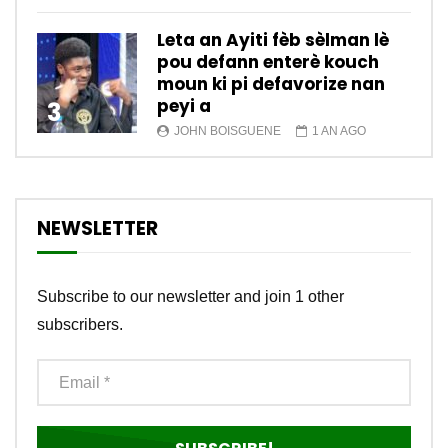
Leta an Ayiti fèb sèlman lè
pou defann enterè kouch
moun ki pi defavorize nan
peyi a
3
JOHN BOISGUENE
1 AN AGO
NEWSLETTER
Subscribe to our newsletter and join 1 other
subscribers.