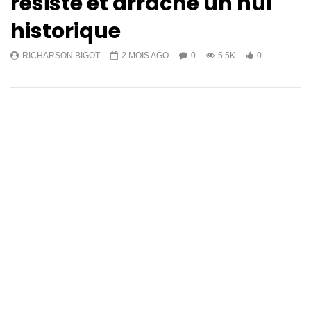
résiste et arrache un nul
historique
RICHARSON BIGOT
2 MOIS AGO
0
5.5K
0