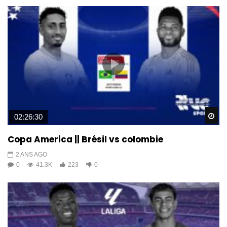
Wa
02:26:30
Copa America || Brésil vs colombie
2 ANS AGO
0
41.3K
223
0