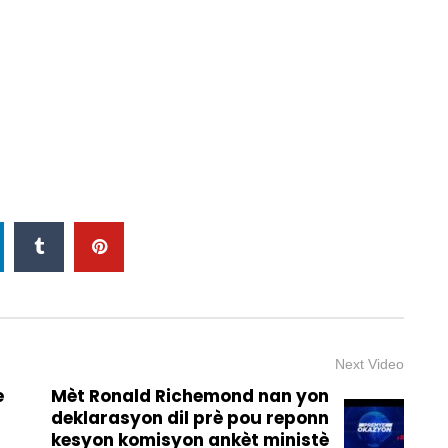
Next Video
e
Mèt Ronald Richemond nan yon
deklarasyon dil prè pou reponn
kesyon komisyon ankèt ministè