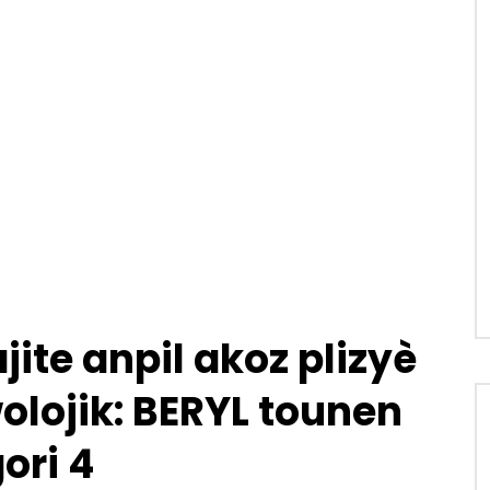
ite anpil akoz plizyè
lojik: BERYL tounen
ori 4