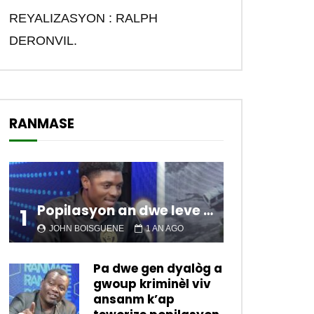
REYALIZASYON : RALPH
DERONVIL.
RANMASE
Popilasyon an dwe leve kanpe pou chanje sitiyasyon kawotik l’ap viv nan peyi a.
1
JOHN BOISGUENE
1 AN AGO
Pa dwe gen dyalòg a
gwoup kriminèl viv
ansanm k’ap