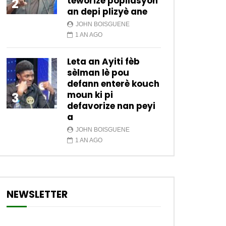
teworize popilasyon
2
an depi plizyè ane
JOHN BOISGUENE
1 AN AGO
Leta an Ayiti fèb
sèlman lè pou
defann enterè kouch
moun ki pi
3
defavorize nan peyi
a
JOHN BOISGUENE
1 AN AGO
NEWSLETTER