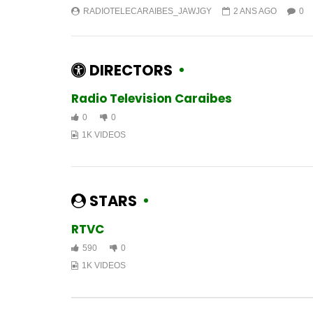
RADIOTELECARAIBES_JAWJGY
2 ANS AGO
0
DIRECTORS
Radio Television Caraibes
0
0
1K VIDEOS
STARS
RTVC
590
0
1K VIDEOS