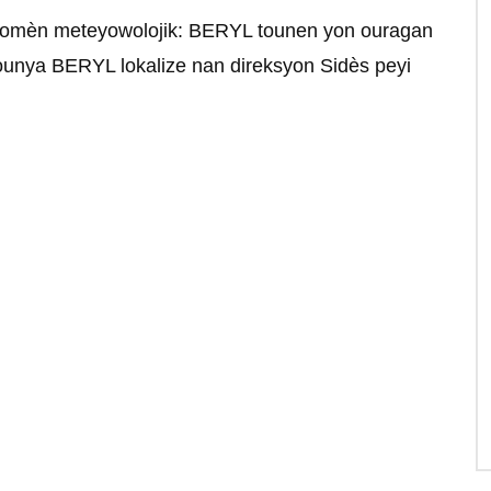
fenomèn meteyowolojik: BERYL tounen yon ouragan
kounya BERYL lokalize nan direksyon Sidès peyi