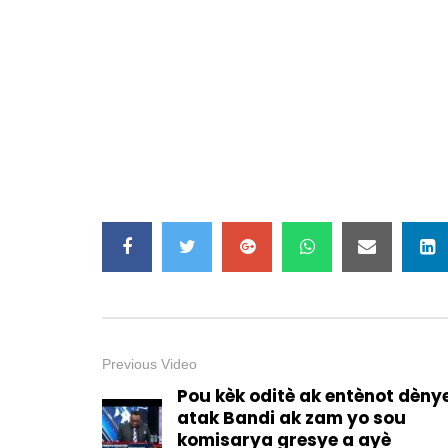
Previous Video
Pou kèk oditè ak entènot dèny
atak Bandi ak zam yo sou
komisarya gresye a ayè