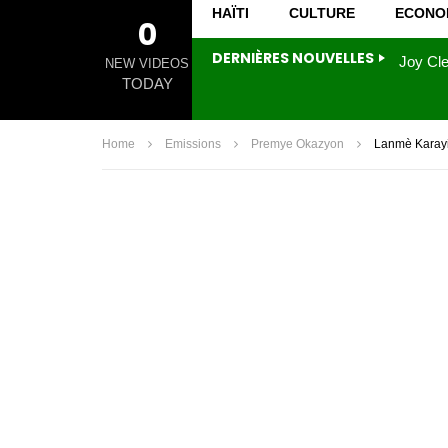
HAÏTI
CULTURE
ECONO
0
DERNIÈRES NOUVELLES
NEW VIDEOS
TODAY
Home
Emissions
Premye Okazyon
Lanmè Karayi