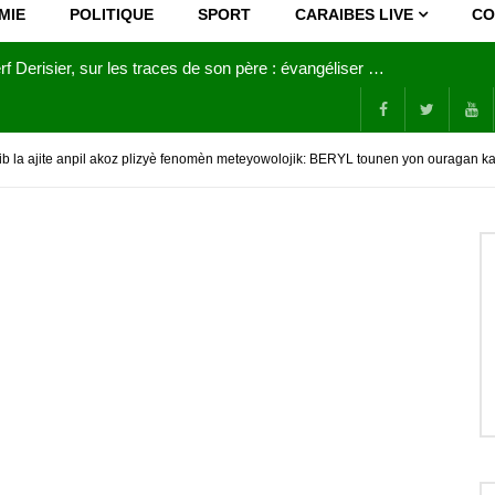
MIE
POLITIQUE
SPORT
CARAIBES LIVE
CO
Joy Clerf Derisier, sur les traces de son père : évangéliser par la musique
b la ajite anpil akoz plizyè fenomèn meteyowolojik: BERYL tounen yon ouragan ka