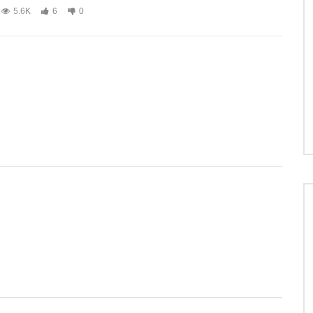
5.6K
6
0