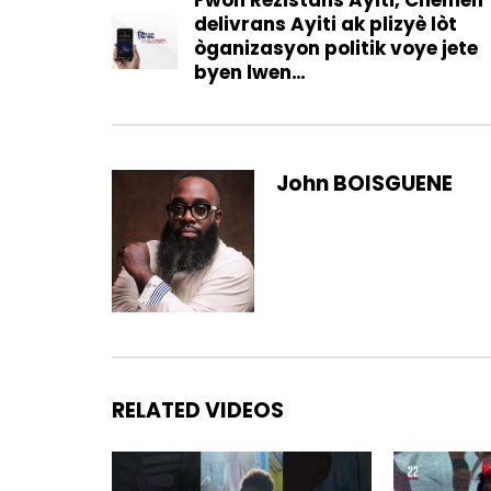
delivrans Ayiti ak plizyè lòt
òganizasyon politik voye jete
byen lwen…
John BOISGUENE
RELATED VIDEOS