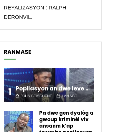
REYALIZASYON : RALPH
DERONVIL.
RANMASE
Popilasyon an dwe leve kanpe pou chanje sitiyasyon kawotik l’ap viv nan peyi a.
1
JOHN BOISGUENE
1 AN AGO
Pa dwe gen dyalòg a
gwoup kriminèl viv
ansanm k’ap