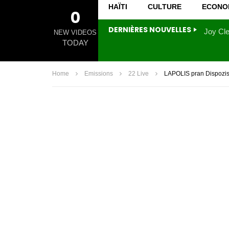
HAÏTI
CULTURE
ECONO
0
DERNIÈRES NOUVELLES
NEW VIDEOS
TODAY
Home
Emissions
22 Live
LAPOLIS pran Dispozis