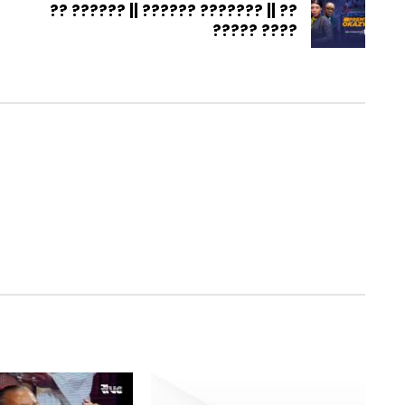
?? ?????? || ?????? ??????? || ??
????? ????