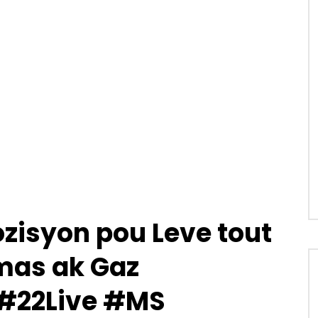
zisyon pou Leve tout
mas ak Gaz
 #22Live #MS