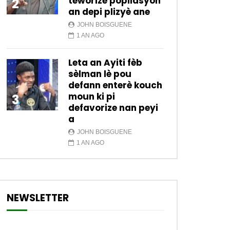
teworize popilasyon
2
an depi plizyè ane
JOHN BOISGUENE
1 AN AGO
Leta an Ayiti fèb
sèlman lè pou
defann enterè kouch
moun ki pi
3
defavorize nan peyi
a
JOHN BOISGUENE
1 AN AGO
NEWSLETTER