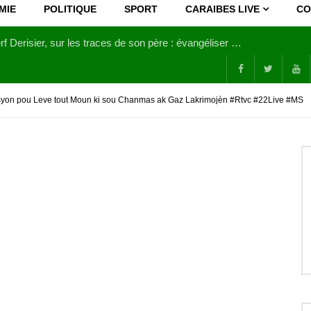
MIE
POLITIQUE
SPORT
CARAIBES LIVE
CO
Joy Clerf Derisier, sur les traces de son père : évangéliser par la musique
yon pou Leve tout Moun ki sou Chanmas ak Gaz Lakrimojèn #Rtvc #22Live #MS