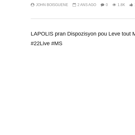
JOHN BOISGUENE
2 ANS AGO
0
1.8K
LAPOLIS pran Dispozisyon pou Leve tout 
#22Live #MS