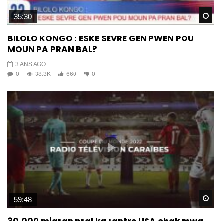
Wa
35:30
BILOLO KONGO : ESKE SEVRE GEN PWEN POU
MOUN PA PRAN BAL?
3 ANS AGO
0
38.3K
660
0
Wa
59:48