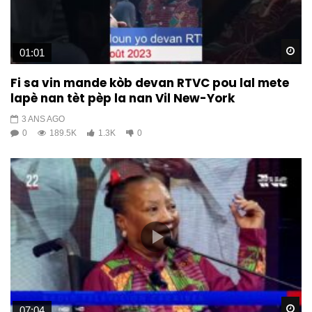
Wa
01:01
Fi sa vin mande kòb devan RTVC pou lal mete
lapè nan tèt pèp la nan Vil New-York
3 ANS AGO
0
189.5K
1.3K
0
Wa
07:04