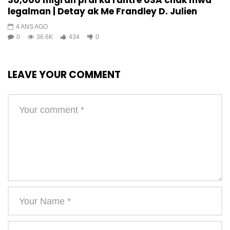
30,000 migran pral ka rantre USA chak mwa
legalman | Detay ak Me Frandley D. Julien
4 ANS AGO
0
36.6K
434
0
LEAVE YOUR COMMENT