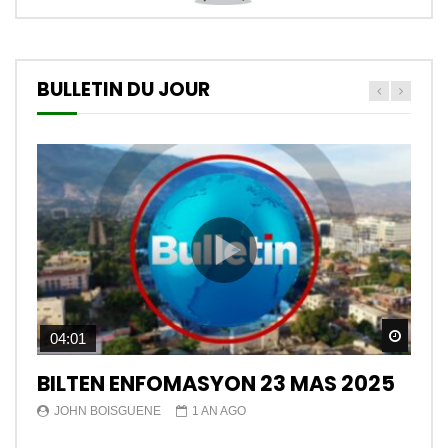
BULLETIN DU JOUR
Watch
04:01
BILTEN ENFOMASYON 23 MAS 2025
JOHN BOISGUENE
1 AN AGO