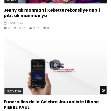
Jenny ak manman l Kekette rekonsilye anpil
pitit ak manman yo
2 ANS AGO
0
89.6K
2.2K
0
Wa
02:53:04
Funérailles de la Célèbre Journaliste Liliane
PIERRE PAUL