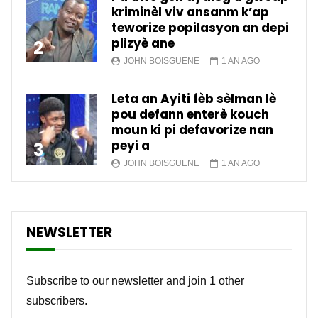
kriminèl viv ansanm k’ap
teworize popilasyon an depi
plizyè ane
2
JOHN BOISGUENE
1 AN AGO
Leta an Ayiti fèb sèlman lè
pou defann enterè kouch
moun ki pi defavorize nan
peyi a
3
JOHN BOISGUENE
1 AN AGO
NEWSLETTER
Subscribe to our newsletter and join 1 other
subscribers.