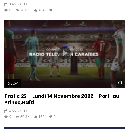
3 ANS AGO
0
70.8K
484
0
Wa
27:24
Trafic 22 – Lundi 14 Novembre 2022 – Port-au-
Prince,Haïti
4 ANS AGO
0
50.8K
153
0