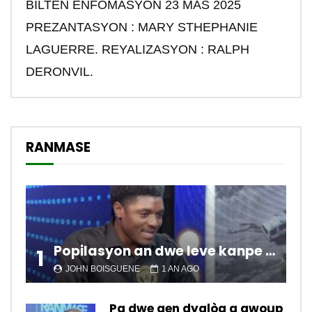
BILTEN ENFOMASYON 23 MAS 2025
PREZANTASYON : MARY STHEPHANIE
LAGUERRE. REYALIZASYON : RALPH
DERONVIL.
RANMASE
Popilasyon an dwe leve kanpe pou chanje sitiyasyon kawotik l’ap viv nan peyi a.
1
JOHN BOISGUENE
1 AN AGO
Pa dwe gen dyalòg a gwoup