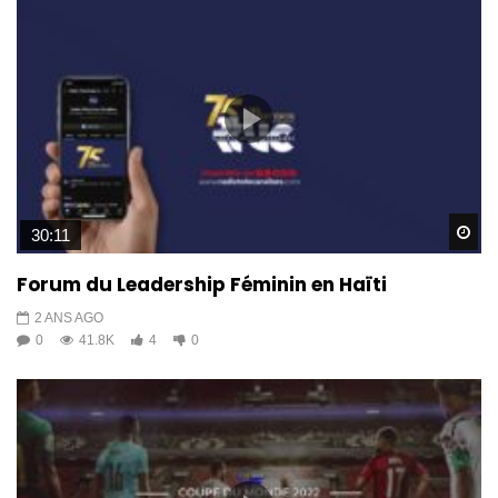
Wa
30:11
Forum du Leadership Féminin en Haïti
2 ANS AGO
0
41.8K
4
0