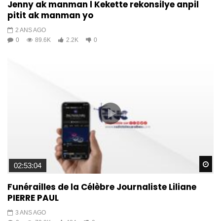
Jenny ak manman l Kekette rekonsilye anpil
pitit ak manman yo
2 ANS AGO
0
89.6K
2.2K
0
Wa
02:53:04
Funérailles de la Célèbre Journaliste Liliane
PIERRE PAUL
3 ANS AGO