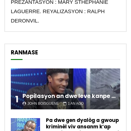
PREZANTASYON : MARY STHEPHANIE
LAGUERRE. REYALIZASYON : RALPH
DERONVIL.
RANMASE
Popilasyon an dwe leve kanpe pou chanje sitiyasyon kawotik l’ap viv nan peyi a.
1
JOHN BOISGUENE
1 AN AGO
Pa dwe gen dyalòg a gwoup
kriminèl viv ansanm k’ap