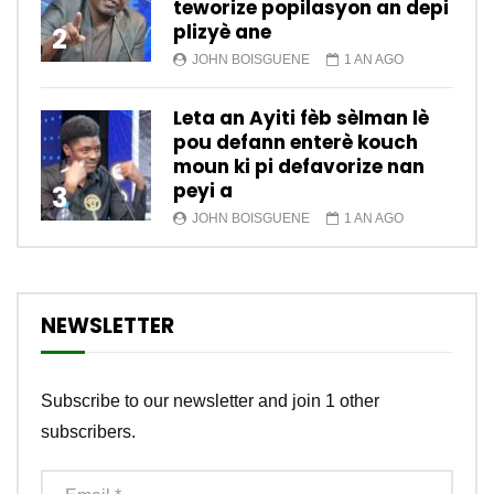
teworize popilasyon an depi
plizyè ane
2
JOHN BOISGUENE
1 AN AGO
Leta an Ayiti fèb sèlman lè
pou defann enterè kouch
moun ki pi defavorize nan
peyi a
3
JOHN BOISGUENE
1 AN AGO
NEWSLETTER
Subscribe to our newsletter and join 1 other
subscribers.