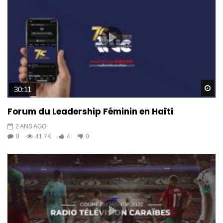
Wa
30:11
Forum du Leadership Féminin en Haïti
2 ANS AGO
0
41.7K
4
0