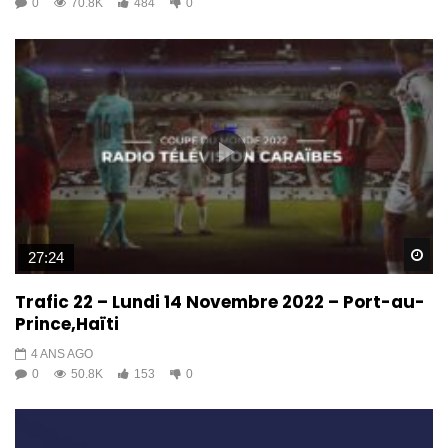
0
70.8K
484
0
Wa
27:24
Trafic 22 – Lundi 14 Novembre 2022 – Port-au-
Prince,Haïti
4 ANS AGO
0
50.8K
153
0