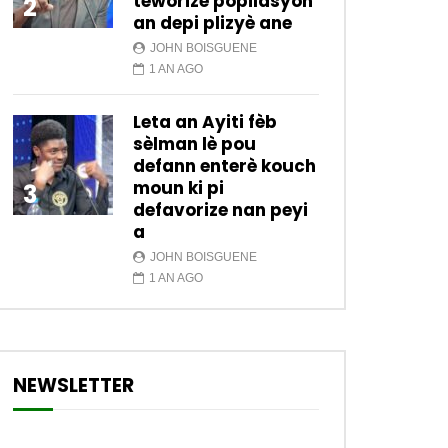
teworize popilasyon
2
an depi plizyè ane
JOHN BOISGUENE
1 AN AGO
Leta an Ayiti fèb
sèlman lè pou
defann enterè kouch
moun ki pi
3
defavorize nan peyi
a
JOHN BOISGUENE
1 AN AGO
NEWSLETTER