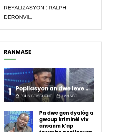
REYALIZASYON : RALPH
DERONVIL.
RANMASE
Popilasyon an dwe leve kanpe pou chanje sitiyasyon kawotik l’ap viv nan peyi a.
1
JOHN BOISGUENE
1 AN AGO
Pa dwe gen dyalòg a
gwoup kriminèl viv
ansanm k’ap