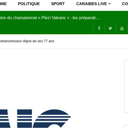
MIE
POLITIQUE
SPORT
CARAIBES LIVE
CO
Joy Clerf Derisier, sur les traces de son père : évangéliser par la musique
retransmission digne de ses 77 ans