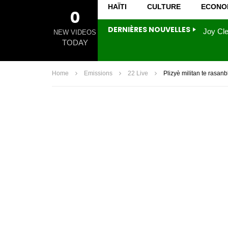
HAÏTI
CULTURE
ECONO
0
DERNIÈRES NOUVELLES
NEW VIDEOS
TODAY
Home
Emissions
22 Live
Plizyè militan te rasan