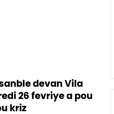
asanble devan Vila
di 26 fevriye a pou
u kriz