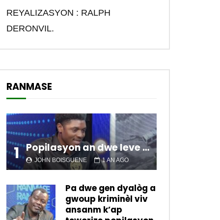
REYALIZASYON : RALPH
DERONVIL.
RANMASE
Popilasyon an dwe leve kanpe pou chanje sitiyasyon kawotik l’ap viv nan peyi a.
1
JOHN BOISGUENE
1 AN AGO
Pa dwe gen dyalòg a
gwoup kriminèl viv
ansanm k’ap