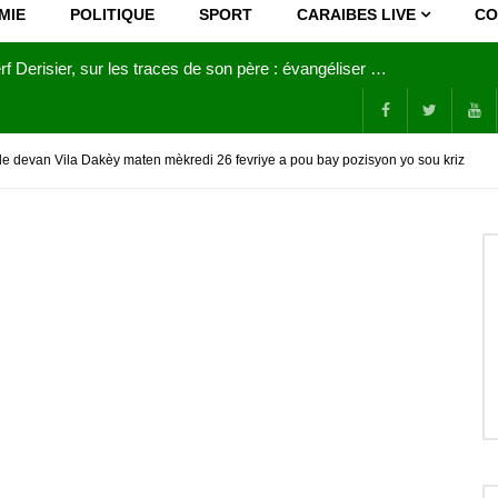
MIE
POLITIQUE
SPORT
CARAIBES LIVE
CO
Joy Clerf Derisier, sur les traces de son père : évangéliser par la musique
ble devan Vila Dakèy maten mèkredi 26 fevriye a pou bay pozisyon yo sou kriz