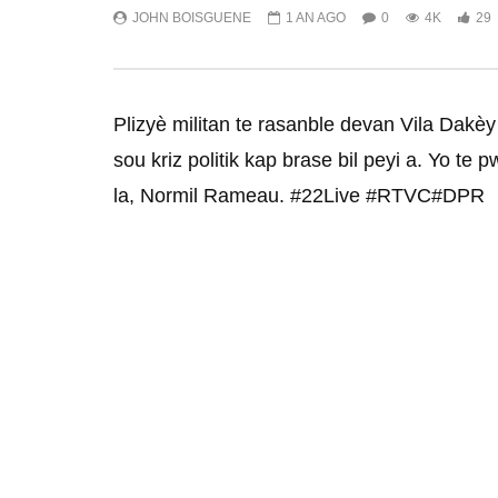
JOHN BOISGUENE
1 AN AGO
0
4K
29
Plizyè militan te rasanble devan Vila Dakè
sou kriz politik kap brase bil peyi a. Yo t
la, Normil Rameau. #22Live #RTVC#DPR