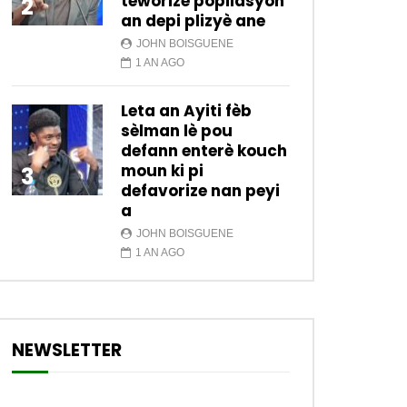
teworize popilasyon
2
an depi plizyè ane
JOHN BOISGUENE
1 AN AGO
Leta an Ayiti fèb
sèlman lè pou
defann enterè kouch
moun ki pi
3
defavorize nan peyi
a
JOHN BOISGUENE
1 AN AGO
NEWSLETTER