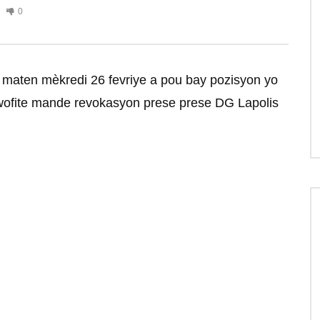
0
y maten mèkredi 26 fevriye a pou bay pozisyon yo
e pwofite mande revokasyon prese prese DG Lapolis