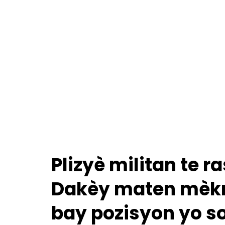
Plizyè militan te r
Dakèy maten mèkre
bay pozisyon yo so