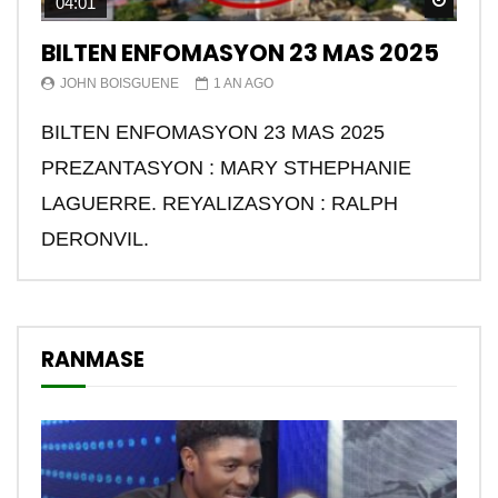
Watch
04:01
BILTEN ENFOMASYON 23 MAS 2025
JOHN BOISGUENE
1 AN AGO
BILTEN ENFOMASYON 23 MAS 2025
PREZANTASYON : MARY STHEPHANIE
LAGUERRE. REYALIZASYON : RALPH
DERONVIL.
RANMASE