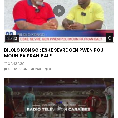
Wa
35:30
BILOLO KONGO : ESKE SEVRE GEN PWEN POU
MOUN PA PRAN BAL?
3 ANS AGO
0
38.3K
660
0