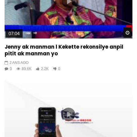
Wa
07:04
Jenny ak manman l Kekette rekonsilye anpil
pitit ak manman yo
2 ANS AGO
0
89.6K
2.2K
0