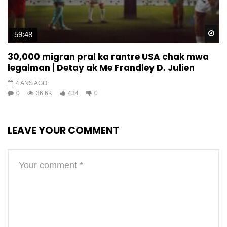
Wa
59:48
30,000 migran pral ka rantre USA chak mwa
legalman | Detay ak Me Frandley D. Julien
4 ANS AGO
0
36.6K
434
0
LEAVE YOUR COMMENT