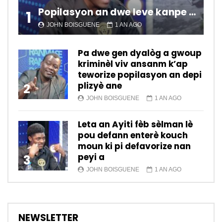
Popilasyon an dwe leve kanpe pou chanje sitiyasyon kawotik l’ap viv nan peyi a.
1
JOHN BOISGUENE
1 AN AGO
Pa dwe gen dyalòg a gwoup
kriminèl viv ansanm k’ap
teworize popilasyon an depi
plizyè ane
2
JOHN BOISGUENE
1 AN AGO
Leta an Ayiti fèb sèlman lè
pou defann enterè kouch
moun ki pi defavorize nan
peyi a
3
JOHN BOISGUENE
1 AN AGO
NEWSLETTER