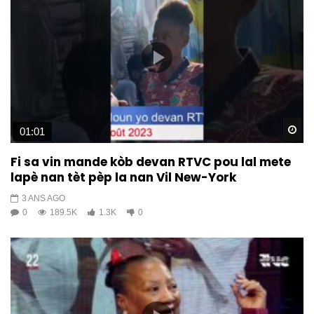
Wa
01:01
Fi sa vin mande kòb devan RTVC pou lal mete
lapè nan tèt pèp la nan Vil New-York
3 ANS AGO
0
189.5K
1.3K
0