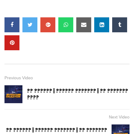
Previous Video
?? ?????? | ?????? ??????? | ?? ???????
????
Next Video
?? ?????? | ?????? ??????? | ?? ???????