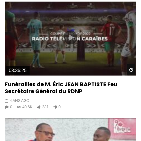
Wa
03:36:25
Funérailles de M. Éric JEAN BAPTISTE Feu
Secrétaire Général du RDNP
4 ANS AGO
0
40.6K
281
0