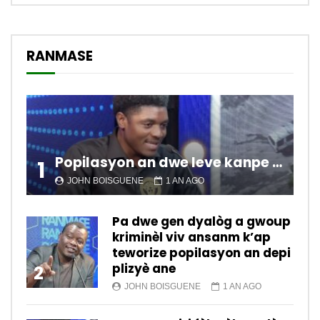
RANMASE
Popilasyon an dwe leve kanpe pou chanje sitiyasyon kawotik l’ap viv nan peyi a.
1
JOHN BOISGUENE
1 AN AGO
Pa dwe gen dyalòg a gwoup
kriminèl viv ansanm k’ap
teworize popilasyon an depi
plizyè ane
2
JOHN BOISGUENE
1 AN AGO