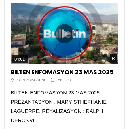
Watch
04:01
BILTEN ENFOMASYON 23 MAS 2025
JOHN BOISGUENE
1 AN AGO
BILTEN ENFOMASYON 23 MAS 2025
PREZANTASYON : MARY STHEPHANIE
LAGUERRE. REYALIZASYON : RALPH
DERONVIL.