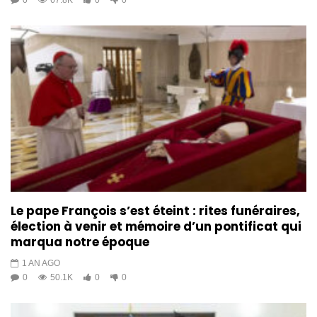
0
67.8K
0
0
Le pape François s’est éteint : rites funéraires,
élection à venir et mémoire d’un pontificat qui
marqua notre époque
1 AN AGO
0
50.1K
0
0