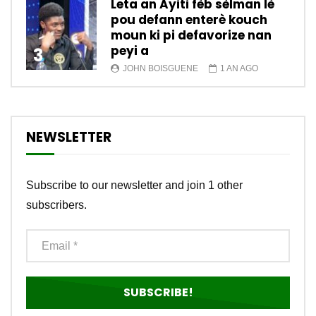
Leta an Ayiti fèb sèlman lè
pou defann enterè kouch
moun ki pi defavorize nan
peyi a
3
JOHN BOISGUENE
1 AN AGO
NEWSLETTER
Subscribe to our newsletter and join 1 other
subscribers.