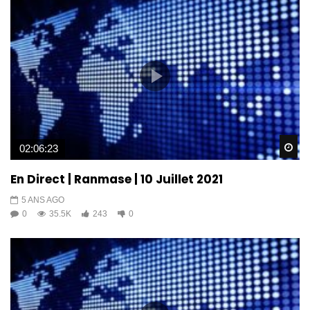
Wa
02:06:23
En Direct | Ranmase | 10 Juillet 2021
5 ANS AGO
0
35.5K
243
0