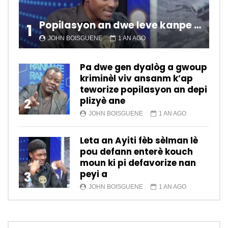
Popilasyon an dwe leve kanpe pou chanje sitiyasyon kawotik l’ap viv nan peyi a.
1
JOHN BOISGUENE
1 AN AGO
Pa dwe gen dyalòg a gwoup
kriminèl viv ansanm k’ap
teworize popilasyon an depi
plizyè ane
2
JOHN BOISGUENE
1 AN AGO
Leta an Ayiti fèb sèlman lè
pou defann enterè kouch
moun ki pi defavorize nan
peyi a
3
JOHN BOISGUENE
1 AN AGO