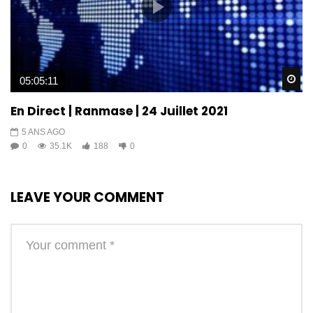
Wa
05:05:11
En Direct | Ranmase | 24 Juillet 2021
5 ANS AGO
0
35.1K
188
0
LEAVE YOUR COMMENT