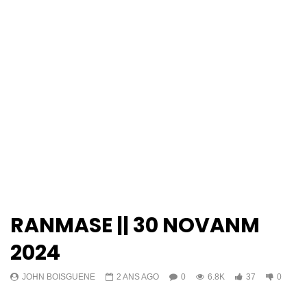
RANMASE || 30 NOVANM
2024
JOHN BOISGUENE
2 ANS AGO
0
6.8K
37
0