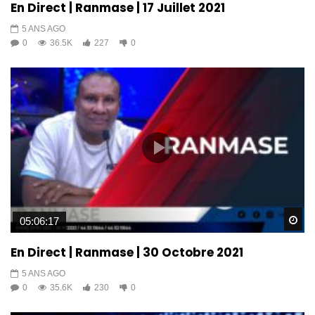
En Direct | Ranmase | 17 Juillet 2021
5 ANS AGO
0
36.5K
227
0
Wa
05:06:17
En Direct | Ranmase | 30 Octobre 2021
5 ANS AGO
0
35.6K
230
0