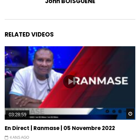
John BOISGUENE
RELATED VIDEOS
Wa
03:28:59
En Direct | Ranmase | 05 Novembre 2022
4 ANS AGO