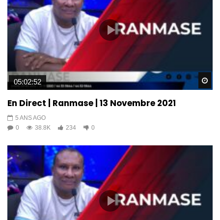
Wa
05:02:52
En Direct | Ranmase | 13 Novembre 2021
5 ANS AGO
0
38.8K
234
0