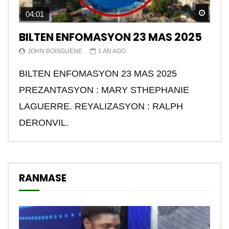
Watch
04:01
BILTEN ENFOMASYON 23 MAS 2025
JOHN BOISGUENE
1 AN AGO
BILTEN ENFOMASYON 23 MAS 2025
PREZANTASYON : MARY STHEPHANIE
LAGUERRE. REYALIZASYON : RALPH
DERONVIL.
RANMASE