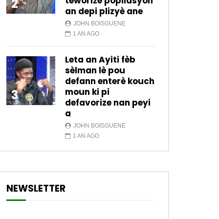
teworize popilasyon
2
an depi plizyè ane
JOHN BOISGUENE
1 AN AGO
Leta an Ayiti fèb
sèlman lè pou
defann enterè kouch
moun ki pi
3
defavorize nan peyi
a
JOHN BOISGUENE
1 AN AGO
NEWSLETTER