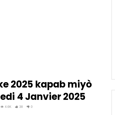
ske 2025 kapab miyò
medi 4 Janvier 2025
4.6K
38
0