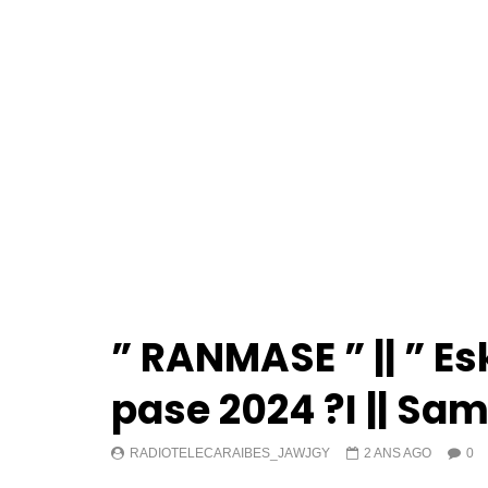
” RANMASE ” || ” E
pase 2024 ?I || Sa
RADIOTELECARAIBES_JAWJGY
2 ANS AGO
0