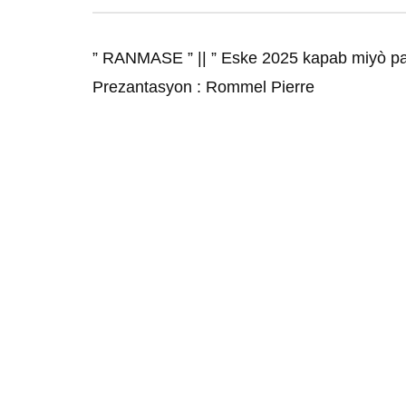
” RANMASE ” || ” Eske 2025 kapab miyò pa
Prezantasyon : Rommel Pierre