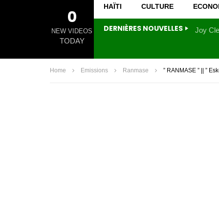
HAÏTI
CULTURE
ECONO
0
DERNIÈRES NOUVELLES
NEW VIDEOS
TODAY
Home
Emissions
Ranmase
” RANMASE ” || ” Es