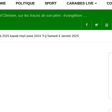
MIE
POLITIQUE
SPORT
CARAIBES LIVE
CO
Joy Clerf Derisier, sur les traces de son père : évangéliser par la musique
ke 2025 kapab miyò pase 2024 ?I || Samedi 4 Janvier 2025