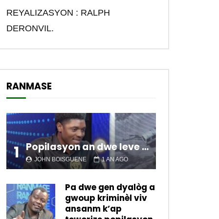
REYALIZASYON : RALPH
DERONVIL.
RANMASE
Popilasyon an dwe leve kanpe pou chanje sitiyasyon kawotik l’ap viv nan peyi a.
1
JOHN BOISGUENE
1 AN AGO
Pa dwe gen dyalòg a
gwoup kriminèl viv
ansanm k’ap