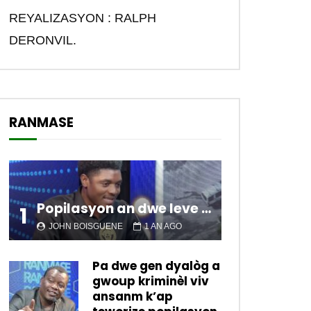
REYALIZASYON : RALPH
DERONVIL.
RANMASE
Popilasyon an dwe leve kanpe pou chanje sitiyasyon kawotik l’ap viv nan peyi a.
1
JOHN BOISGUENE
1 AN AGO
Pa dwe gen dyalòg a
gwoup kriminèl viv
ansanm k’ap