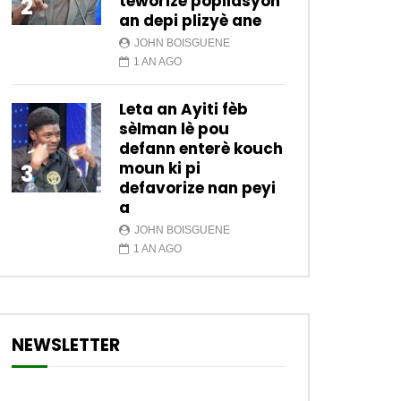
teworize popilasyon
2
an depi plizyè ane
JOHN BOISGUENE
1 AN AGO
Leta an Ayiti fèb
sèlman lè pou
defann enterè kouch
moun ki pi
3
defavorize nan peyi
a
JOHN BOISGUENE
1 AN AGO
NEWSLETTER