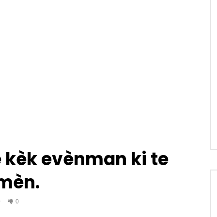
 kèk evènman ki te
emèn.
0
0