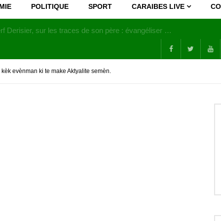
MIE
POLITIQUE
SPORT
CARAIBES LIVE
CO
Joy Clerf Derisier, sur les traces de son père : évangéliser par la musique
èk evènman ki te make Aktyalite semèn.