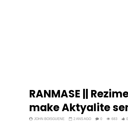
RANMASE || Rezime
make Aktyalite s
JOHN BOISGUENE
2 ANS AGO
0
683