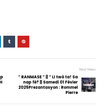
Next Video
mp
” RANMASE ” || ” Li twò ta! Sa
IH
nap fè? || Samedi 01 Févier
2025Prezantasyon : Rommel
Pierre