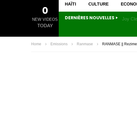
HAÏTI
CULTURE
ECONO
0
DERNIÈRES NOUVELLES
NEW VIDEOS
TODAY
Home
Emissions
Ranmase
RANMASE || Rezime k