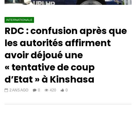
INTERNATIONALE
RDC : confusion après que
les autorités affirment
avoir déjoué une
« tentative de coup
d’Etat » à Kinshasa
2 ANS AGO
0
420
0