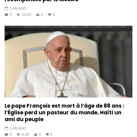
1 AN AGO
0
10.6K
0
0
Le pape François est mort à l’âge de 88 ans :
l’Église perd un pasteur du monde, Haïti un
ami du peuple
1 AN AGO
0
8.2K
0
0