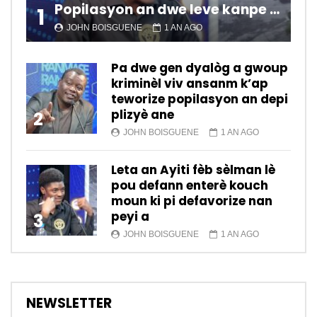
Popilasyon an dwe leve kanpe pou chanje sitiyasyon kawotik l’ap viv nan peyi a.
1
JOHN BOISGUENE
1 AN AGO
Pa dwe gen dyalòg a gwoup
kriminèl viv ansanm k’ap
teworize popilasyon an depi
plizyè ane
2
JOHN BOISGUENE
1 AN AGO
Leta an Ayiti fèb sèlman lè
pou defann enterè kouch
moun ki pi defavorize nan
peyi a
3
JOHN BOISGUENE
1 AN AGO
NEWSLETTER