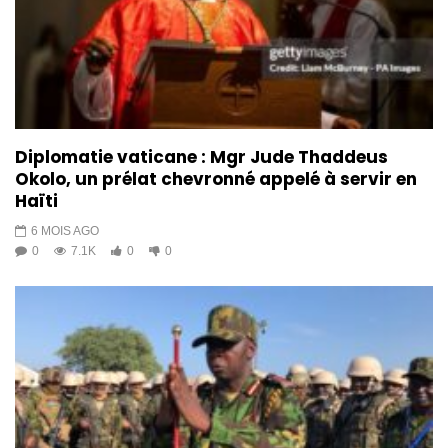
Diplomatie vaticane : Mgr Jude Thaddeus
Okolo, un prélat chevronné appelé à servir en
Haïti
6 MOIS AGO
0
7.1K
0
0