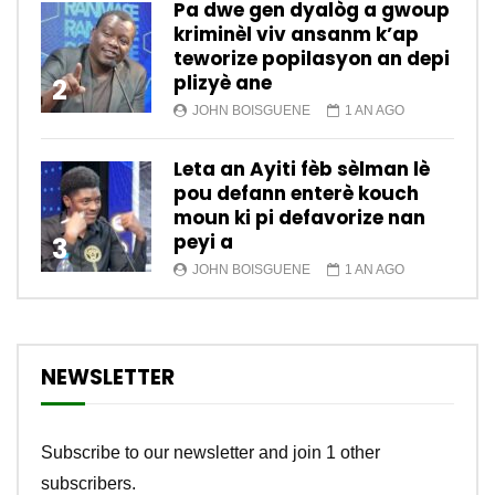
Pa dwe gen dyalòg a gwoup
kriminèl viv ansanm k’ap
teworize popilasyon an depi
plizyè ane
2
JOHN BOISGUENE
1 AN AGO
Leta an Ayiti fèb sèlman lè
pou defann enterè kouch
moun ki pi defavorize nan
peyi a
3
JOHN BOISGUENE
1 AN AGO
NEWSLETTER
Subscribe to our newsletter and join 1 other
subscribers.