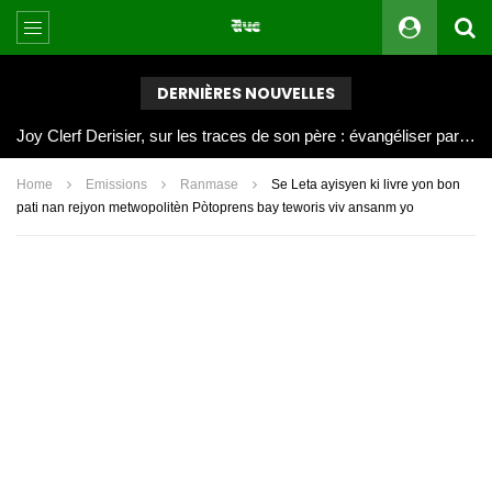
DERNIÈRES NOUVELLES
Joy Clerf Derisier, sur les traces de son père : évangéliser par la musique
Home
Emissions
Ranmase
Se Leta ayisyen ki livre yon bon
pati nan rejyon metwopolitèn Pòtoprens bay teworis viv ansanm yo