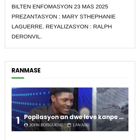
BILTEN ENFOMASYON 23 MAS 2025
PREZANTASYON : MARY STHEPHANIE
LAGUERRE. REYALIZASYON : RALPH
DERONVIL.
RANMASE
Popilasyon an dwe leve kanpe pou chanje sitiyasyon kawotik l’ap viv nan peyi a.
1
JOHN BOISGUENE
1 AN AGO