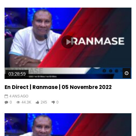
Wa
03:28:59
En Direct | Ranmase | 05 Novembre 2022
4 ANS AGO
0
44.3K
245
0