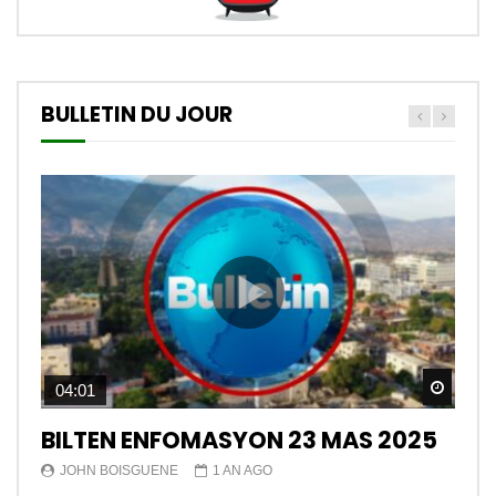
BULLETIN DU JOUR
Watch
04:01
BILTEN ENFOMASYON 23 MAS 2025
JOHN BOISGUENE
1 AN AGO