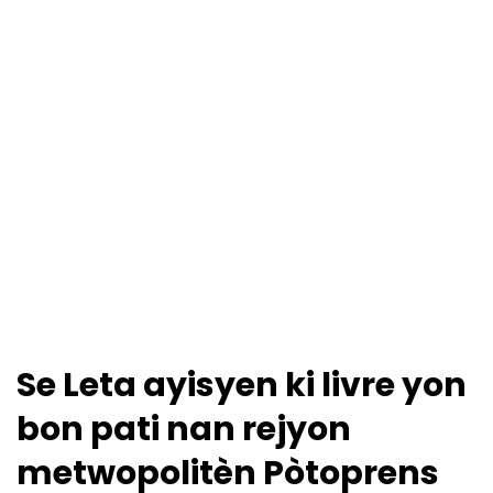
Se Leta ayisyen ki livre yon
bon pati nan rejyon
metwopolitèn Pòtoprens