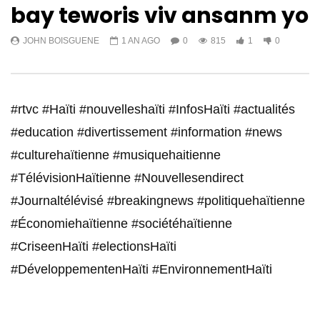
bay teworis viv ansanm yo
JOHN BOISGUENE
1 AN AGO
0
815
1
0
#rtvc #Haïti #nouvelleshaïti #InfosHaïti #actualités
#education #divertissement #information #news
#culturehaïtienne #musiquehaitienne
#TélévisionHaïtienne #Nouvellesendirect
#Journaltélévisé #breakingnews #politiquehaïtienne
#Économiehaïtienne #sociétéhaïtienne
#CriseenHaïti #electionsHaïti
#DéveloppementenHaïti #EnvironnementHaïti