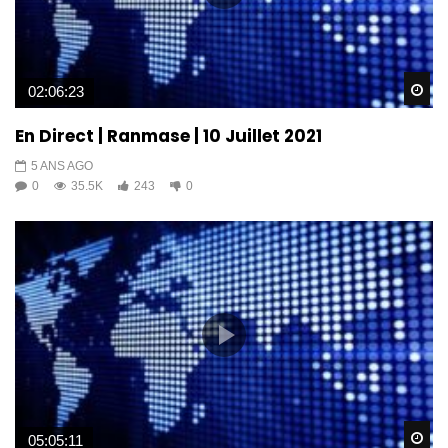
Wa
02:06:23
En Direct | Ranmase | 10 Juillet 2021
5 ANS AGO
0
35.5K
243
0
Wa
05:05:11