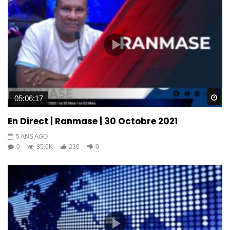
Wa
05:06:17
En Direct | Ranmase | 30 Octobre 2021
5 ANS AGO
0
35.6K
230
0