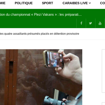
MIE
POLITIQUE
SPORT
CARAIBES LIVE
CO
Joy Clerf Derisier, sur les traces de son père : évangéliser par la musique
 les quatre assaillants présumés placés en détention provisoire