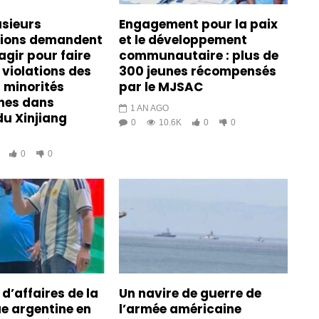
usieurs
Engagement pour la paix
tions demandent
et le développement
agir pour faire
communautaire : plus de
 violations des
300 jeunes récompensés
s minorités
par le MJSAC
es dans
1 AN AGO
du Xinjiang
0
10.6K
0
0
0
0
d’affaires de la
Un navire de guerre de
e argentine en
l’armée américaine