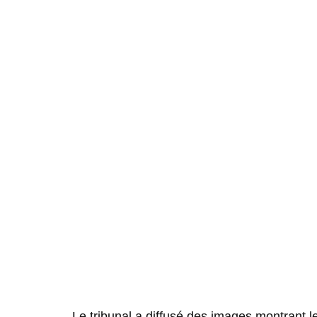
Le tribunal a diffusé des images montrant 