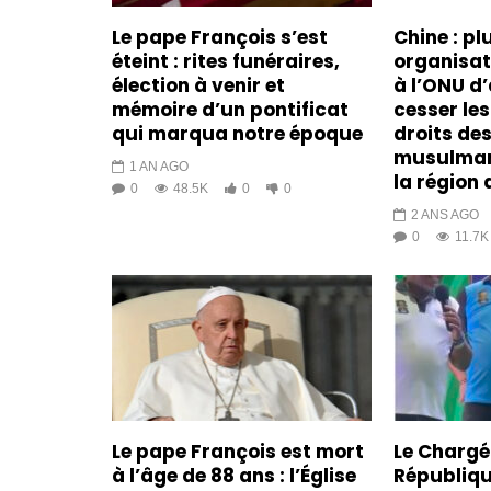
Le pape François s’est
Chine : pl
éteint : rites funéraires,
organisa
élection à venir et
à l’ONU d’
mémoire d’un pontificat
cesser les
qui marqua notre époque
droits de
musulman
1 AN AGO
la région 
0
48.5K
0
0
2 ANS AGO
0
11.7K
Le pape François est mort
Le Chargé 
à l’âge de 88 ans : l’Église
Républiqu