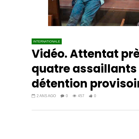
INTERNATIONALE
Vidéo. Attentat pr
quatre assaillant
détention provisoi
2 ANS AGO
0
457
0