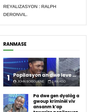
REYALIZASYON : RALPH
DERONVIL.
RANMASE
Popilasyon an dwe leve kanpe pou chanje sitiyasyon kawotik l’ap viv nan peyi a.
1
JOHN BOISGUENE
1 AN AGO
Pa dwe gen dyalòg a
gwoup kriminèl viv
ansanm k’ap