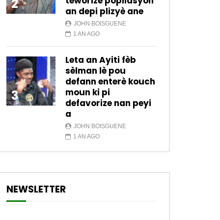
teworize popilasyon
2
an depi plizyè ane
JOHN BOISGUENE
1 AN AGO
Leta an Ayiti fèb
sèlman lè pou
defann enterè kouch
moun ki pi
3
defavorize nan peyi
a
JOHN BOISGUENE
1 AN AGO
NEWSLETTER