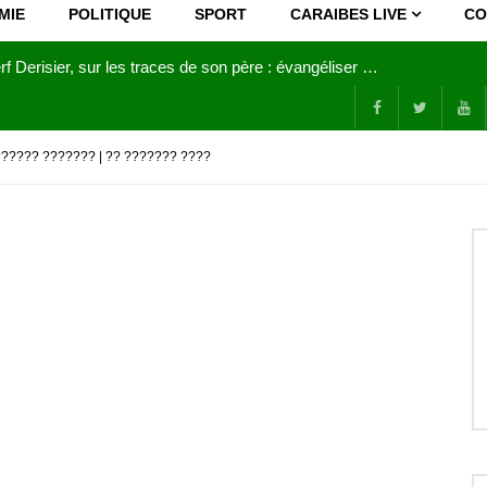
MIE
POLITIQUE
SPORT
CARAIBES LIVE
CO
Joy Clerf Derisier, sur les traces de son père : évangéliser par la musique
?????? ??????? | ?? ??????? ????