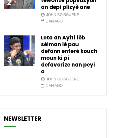
teworize popilasyon
2
an depi plizyè ane
JOHN BOISGUENE
1 AN AGO
Leta an Ayiti fèb
sèlman lè pou
defann enterè kouch
moun ki pi
3
defavorize nan peyi
a
JOHN BOISGUENE
1 AN AGO
NEWSLETTER