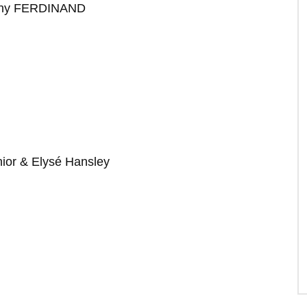
hnny FERDINAND
nior & Elysé Hansley