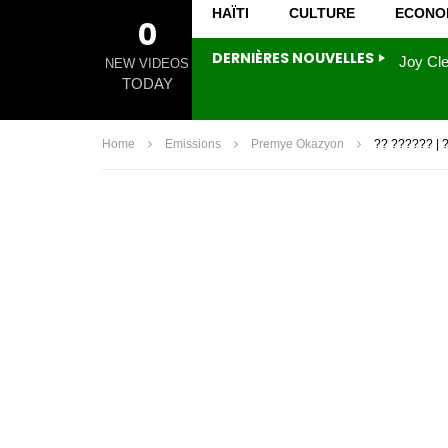
HAÏTI
CULTURE
ECONO
0
DERNIÈRES NOUVELLES
NEW VIDEOS
TODAY
Home
Emissions
Premye Okazyon
?? ?????? | 