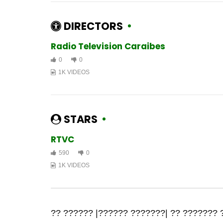
DIRECTORS
Radio Television Caraibes
0
0
1K VIDEOS
STARS
RTVC
590
0
1K VIDEOS
?? ?????? |?????? ???????| ?? ??????? 