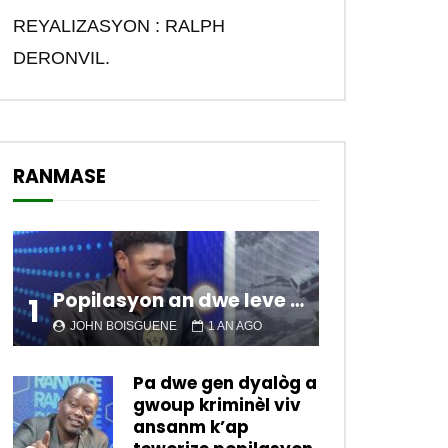
REYALIZASYON : RALPH
DERONVIL.
RANMASE
Popilasyon an dwe leve kanpe pou chanje sitiyasyon kawotik l’ap viv nan peyi a.
1
JOHN BOISGUENE
1 AN AGO
Pa dwe gen dyalòg a
gwoup kriminèl viv
ansanm k’ap