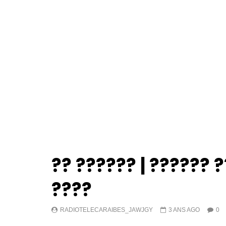
?? ?????? | ?????? 
????
RADIOTELECARAIBES_JAWJGY
3 ANS AGO
0