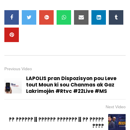
Previous Video
LAPOLIS pran Dispozisyon pou Leve
tout Moun ki sou Chanmas ak Gaz
Lakrimojèn #Rtvc #22Live #MS
Next Video
?? ?????? || ?????? ??????? || ?? ?????
????