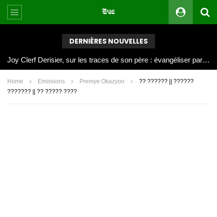
DERNIÈRES NOUVELLES
Joy Clerf Derisier, sur les traces de son père : évangéliser par la musique
Home
Emissions
Premye Okazyon
?? ?????? || ??????
??????? || ?? ????? ????