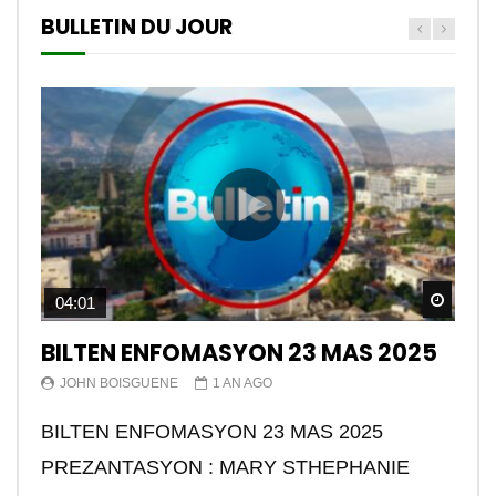
BULLETIN DU JOUR
Watch
04:01
BILTEN ENFOMASYON 23 MAS 2025
JOHN BOISGUENE
1 AN AGO
BILTEN ENFOMASYON 23 MAS 2025
PREZANTASYON : MARY STHEPHANIE