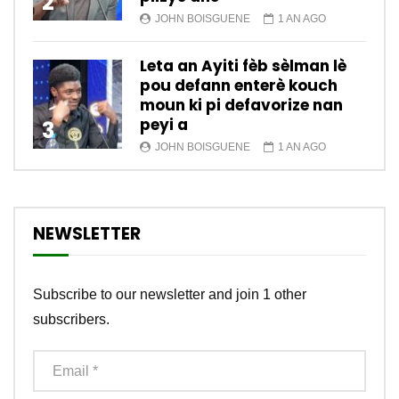
2
JOHN BOISGUENE
1 AN AGO
Leta an Ayiti fèb sèlman lè
pou defann enterè kouch
moun ki pi defavorize nan
peyi a
3
JOHN BOISGUENE
1 AN AGO
NEWSLETTER
Subscribe to our newsletter and join 1 other
subscribers.