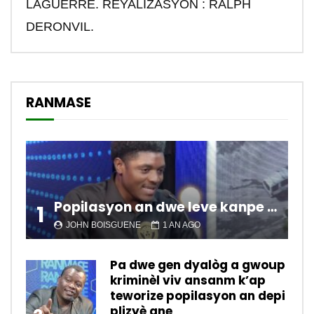
LAGUERRE. REYALIZASYON : RALPH
DERONVIL.
RANMASE
Popilasyon an dwe leve kanpe pou chanje sitiyasyon kawotik l’ap viv nan peyi a.
1
JOHN BOISGUENE
1 AN AGO
Pa dwe gen dyalòg a gwoup
kriminèl viv ansanm k’ap
teworize popilasyon an depi
plizyè ane