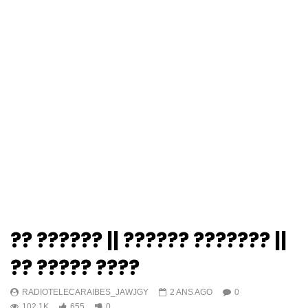
?? ?????? || ?????? ??????? ||
?? ????? ????
RADIOTELECARAIBES_JAWJGY
2 ANS AGO
0
102.1K
655
0