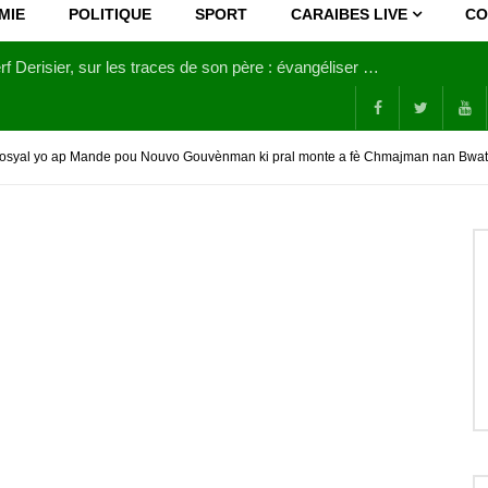
MIE
POLITIQUE
SPORT
CARAIBES LIVE
CO
Joy Clerf Derisier, sur les traces de son père : évangéliser par la musique
Sosyal yo ap Mande pou Nouvo Gouvènman ki pral monte a fè Chmajman nan Bwat