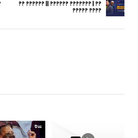
?
?? ?????? || ?????? ??????? | ??
????? ????