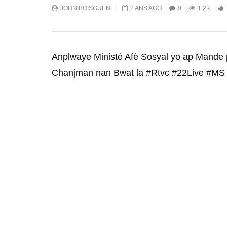
JOHN BOISGUENE
2 ANS AGO
0
1.2K
Anplwaye Ministè Afè Sosyal yo ap Mande
Chanjman nan Bwat la #Rtvc #22Live #MS