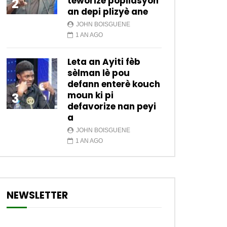
teworize popilasyon
2
an depi plizyè ane
JOHN BOISGUENE
1 AN AGO
Leta an Ayiti fèb
sèlman lè pou
defann enterè kouch
moun ki pi
3
defavorize nan peyi
a
JOHN BOISGUENE
1 AN AGO
NEWSLETTER