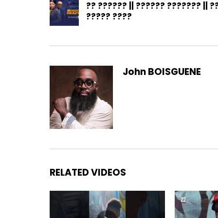
?? ?????? || ?????? ??????? || ?
????? ????
John BOISGUENE
RELATED VIDEOS