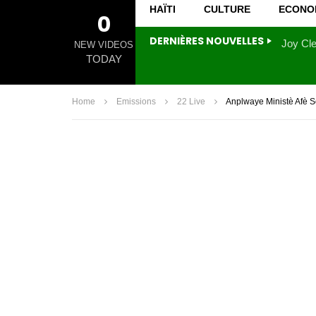
HAÏTI
CULTURE
ECONO
0
DERNIÈRES NOUVELLES
NEW VIDEOS
TODAY
Home
Emissions
22 Live
Anplwaye Ministè Afè 