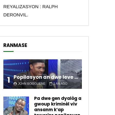
REYALIZASYON : RALPH
DERONVIL.
RANMASE
Popilasyon an dwe leve kanpe pou chanje sitiyasyon kawotik l’ap viv nan peyi a.
1
JOHN BOISGUENE
1 AN AGO
Pa dwe gen dyalòg a
gwoup kriminèl viv
ansanm k’ap