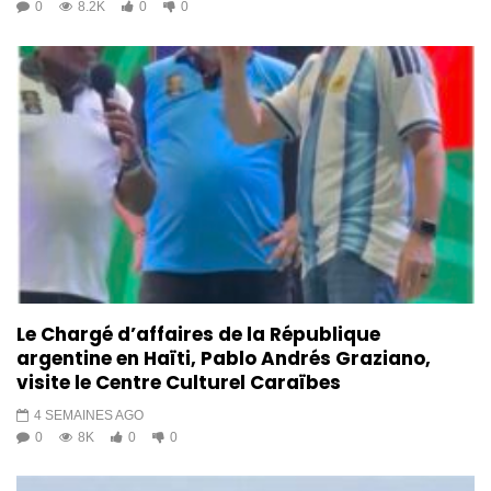
0
8.2K
0
0
Le Chargé d’affaires de la République
argentine en Haïti, Pablo Andrés Graziano,
visite le Centre Culturel Caraïbes
4 SEMAINES AGO
0
8K
0
0