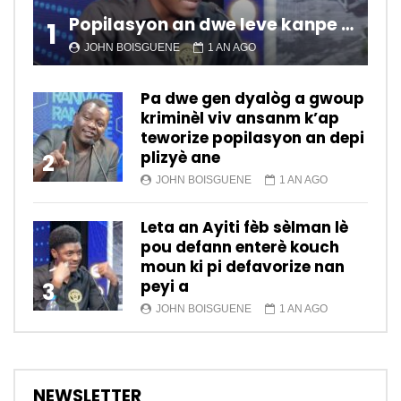
Popilasyon an dwe leve kanpe pou chanje sitiyasyon kawotik l’ap viv nan peyi a.
1
JOHN BOISGUENE
1 AN AGO
Pa dwe gen dyalòg a gwoup
kriminèl viv ansanm k’ap
teworize popilasyon an depi
plizyè ane
2
JOHN BOISGUENE
1 AN AGO
Leta an Ayiti fèb sèlman lè
pou defann enterè kouch
moun ki pi defavorize nan
peyi a
3
JOHN BOISGUENE
1 AN AGO
NEWSLETTER