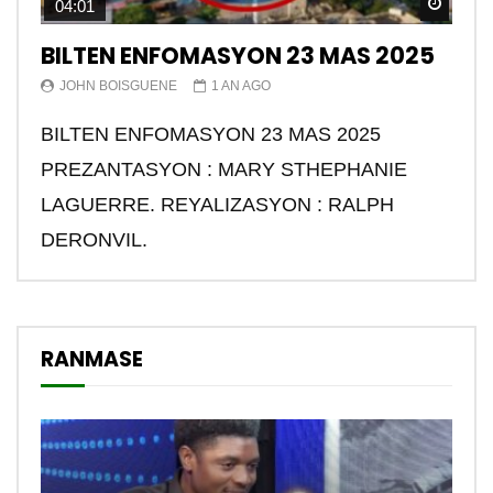
Watch
04:01
BILTEN ENFOMASYON 23 MAS 2025
JOHN BOISGUENE
1 AN AGO
BILTEN ENFOMASYON 23 MAS 2025
PREZANTASYON : MARY STHEPHANIE
LAGUERRE. REYALIZASYON : RALPH
DERONVIL.
RANMASE