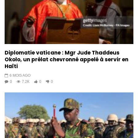
Diplomatie vaticane : Mgr Jude Thaddeus
Okolo, un prélat chevronné appelé à servir en
Haïti
6 MOIS AGO
0
7.2K
0
0