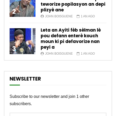
teworize popilasyon an depi
plizyè ane
2
JOHN BOISGUENE
1 AN AGO
Leta an Ayiti fèb sèlman lè
pou defann enterè kouch
moun ki pi defavorize nan
peyi a
3
JOHN BOISGUENE
1 AN AGO
NEWSLETTER
Subscribe to our newsletter and join 1 other
subscribers.