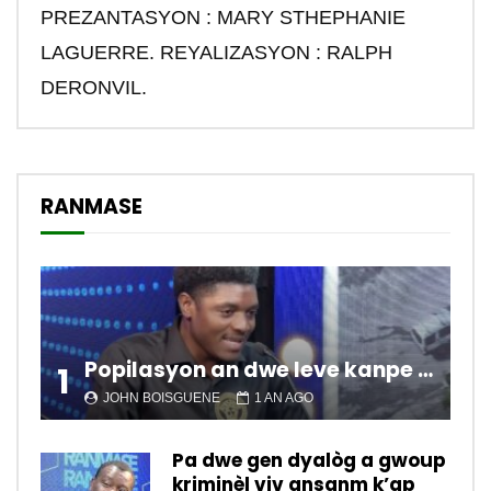
PREZANTASYON : MARY STHEPHANIE
LAGUERRE. REYALIZASYON : RALPH
DERONVIL.
RANMASE
Popilasyon an dwe leve kanpe pou chanje sitiyasyon kawotik l’ap viv nan peyi a.
1
JOHN BOISGUENE
1 AN AGO
Pa dwe gen dyalòg a gwoup
kriminèl viv ansanm k’ap