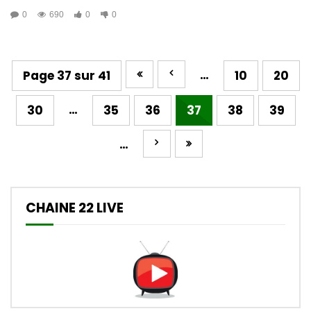
0
690
0
0
…
Page 37 sur 41
10
20
…
30
35
36
37
38
39
…
CHAINE 22 LIVE