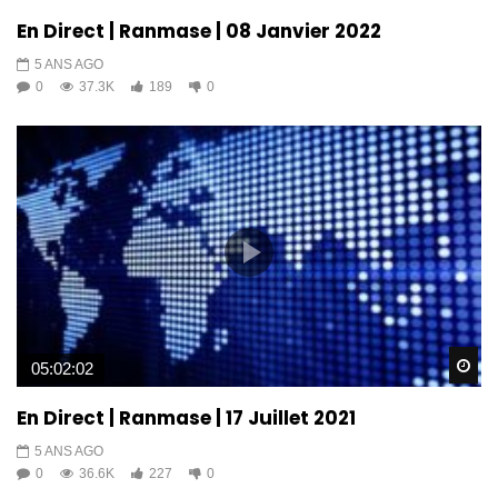
En Direct | Ranmase | 08 Janvier 2022
5 ANS AGO
0
37.3K
189
0
Wa
05:02:02
En Direct | Ranmase | 17 Juillet 2021
5 ANS AGO
0
36.6K
227
0