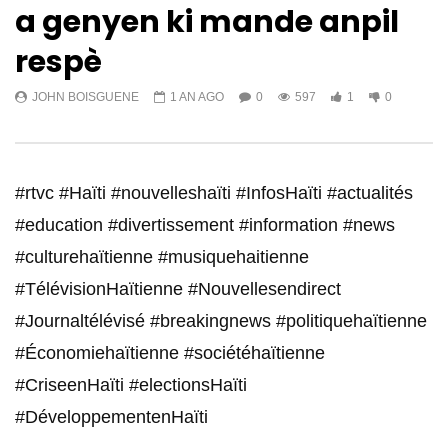
a genyen ki mande anpil
respè
JOHN BOISGUENE
1 AN AGO
0
597
1
0
#rtvc #Haïti #nouvelleshaïti #InfosHaïti #actualités
#education #divertissement #information #news
#culturehaïtienne #musiquehaitienne
#TélévisionHaïtienne #Nouvellesendirect
#Journaltélévisé #breakingnews #politiquehaïtienne
#Économiehaïtienne #sociétéhaïtienne
#CriseenHaïti #electionsHaïti
#DéveloppementenHaïti