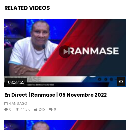
RELATED VIDEOS
Wa
03:28:59
En Direct | Ranmase | 05 Novembre 2022
4 ANS AGO
0
44.3K
245
0