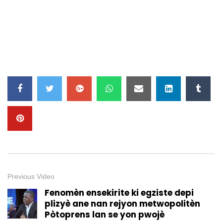
Previous Video
Fenomèn ensekirite ki egziste depi
plizyè ane nan rejyon metwopolitèn
Pòtoprens lan se yon pwojè