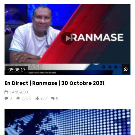
Wa
05:06:17
En Direct | Ranmase | 30 Octobre 2021
5 ANS AGO
0
35.6K
230
0