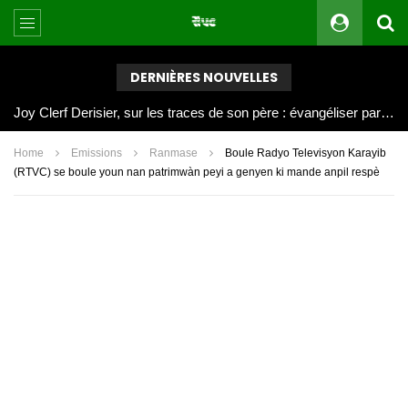
DERNIÈRES NOUVELLES
Joy Clerf Derisier, sur les traces de son père : évangéliser par la musique
Home
Emissions
Ranmase
Boule Radyo Televisyon Karayib
(RTVC) se boule youn nan patrimwàn peyi a genyen ki mande anpil respè