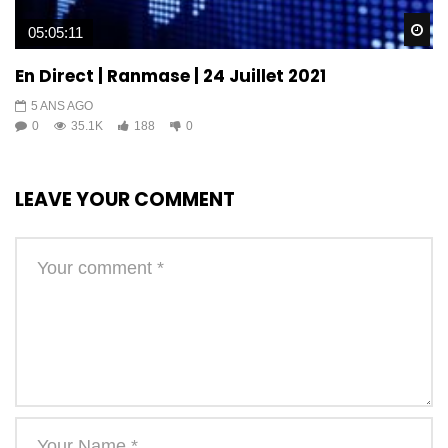
Wa
05:05:11
En Direct | Ranmase | 24 Juillet 2021
5 ANS AGO
0
35.1K
188
0
LEAVE YOUR COMMENT