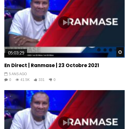
Wa
05:03:29
En Direct | Ranmase | 23 Octobre 2021
5 ANS AGO
0
41.5K
331
0