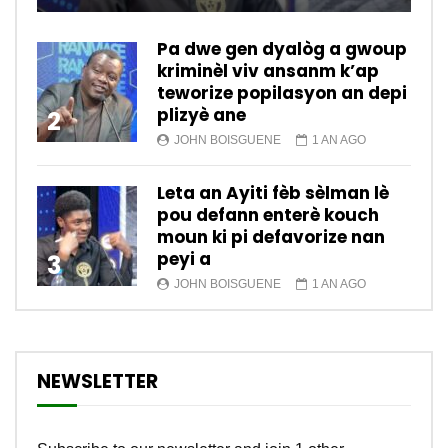
Pa dwe gen dyalòg a gwoup
kriminèl viv ansanm k’ap
teworize popilasyon an depi
plizyè ane
2
JOHN BOISGUENE
1 AN AGO
Leta an Ayiti fèb sèlman lè
pou defann enterè kouch
moun ki pi defavorize nan
peyi a
3
JOHN BOISGUENE
1 AN AGO
NEWSLETTER