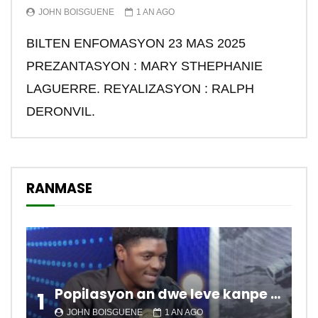
JOHN BOISGUENE
1 AN AGO
BILTEN ENFOMASYON 23 MAS 2025
PREZANTASYON : MARY STHEPHANIE
LAGUERRE. REYALIZASYON : RALPH
DERONVIL.
RANMASE
Popilasyon an dwe leve kanpe pou chanje sitiyasyon kawotik l’ap viv nan peyi a.
1
JOHN BOISGUENE
1 AN AGO