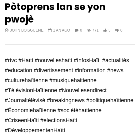
Pòtoprens lan se yon
pwojè
JOHN BOISGUENE
1 AN AGO
0
771
3
0
#rtvc #Haïti #nouvelleshaïti #InfosHaïti #actualités
#education #divertissement #information #news
#culturehaïtienne #musiquehaitienne
#TélévisionHaïtienne #Nouvellesendirect
#Journaltélévisé #breakingnews #politiquehaïtienne
#Économiehaïtienne #sociétéhaïtienne
#CriseenHaïti #electionsHaïti
#DéveloppementenHaïti