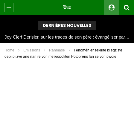
DERNIÈRES NOUVELLES
Joy Clerf Derisier, sur les traces de son père : évangéliser par la musique
Home
Emissions
Ranmase
Fenomèn ensekirite ki egziste
depi plizyè ane nan rejyon metwopolitèn Pòtoprens lan se yon pwojè