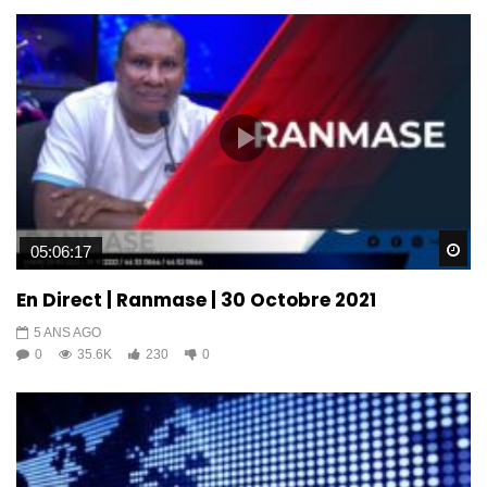
Wa
05:06:17
En Direct | Ranmase | 30 Octobre 2021
5 ANS AGO
0
35.6K
230
0