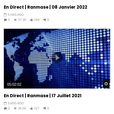
En Direct | Ranmase | 08 Janvier 2022
5 ANS AGO
0
37.3K
189
0
Wa
05:02:02
En Direct | Ranmase | 17 Juillet 2021
5 ANS AGO
0
36.5K
227
0