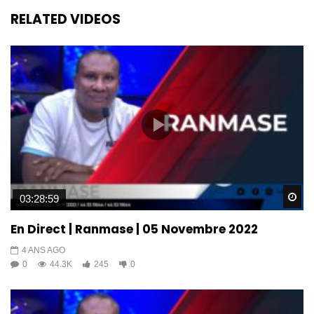
RELATED VIDEOS
Wa
03:28:59
En Direct | Ranmase | 05 Novembre 2022
4 ANS AGO
0
44.3K
245
0