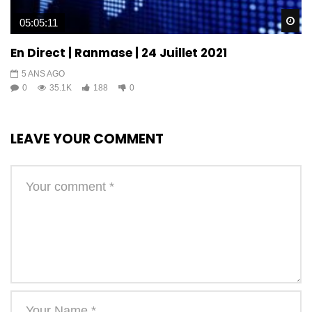
Wa
05:05:11
En Direct | Ranmase | 24 Juillet 2021
5 ANS AGO
0
35.1K
188
0
LEAVE YOUR COMMENT