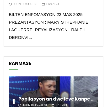
JOHN BOISGUENE
1 AN AGO
BILTEN ENFOMASYON 23 MAS 2025
PREZANTASYON : MARY STHEPHANIE
LAGUERRE. REYALIZASYON : RALPH
DERONVIL.
RANMASE
Popilasyon an dwe leve kanpe pou chanje sitiyasyon kawotik l’ap viv nan peyi a.
1
JOHN BOISGUENE
1 AN AGO