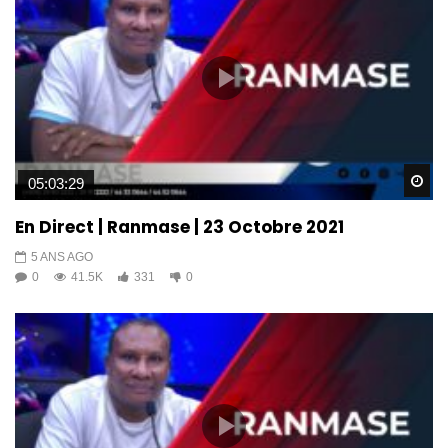
Wa
05:03:29
En Direct | Ranmase | 23 Octobre 2021
5 ANS AGO
0
41.5K
331
0