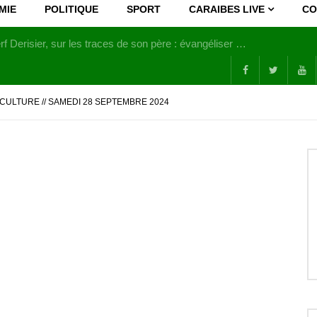
MIE
POLITIQUE
SPORT
CARAIBES LIVE
CO
Joy Clerf Derisier, sur les traces de son père : évangéliser par la musique
CULTURE // SAMEDI 28 SEPTEMBRE 2024