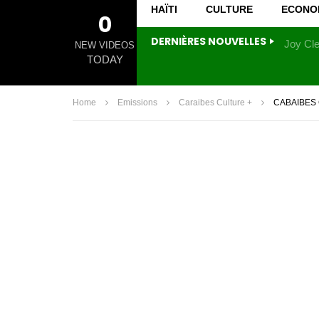
HAÏTI
CULTURE
ECONO
0
DERNIÈRES NOUVELLES
NEW VIDEOS
TODAY
Home
Emissions
Caraibes Culture +
CABAIBES 