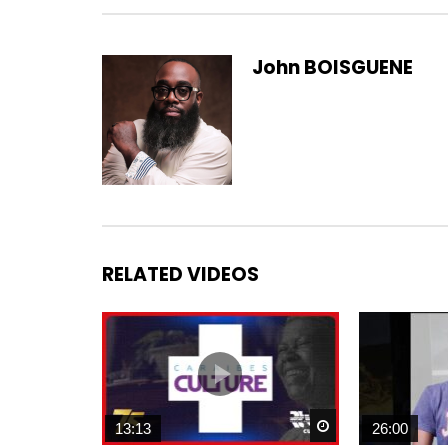
John BOISGUENE
RELATED VIDEOS
Watch Later
13:13
26:00