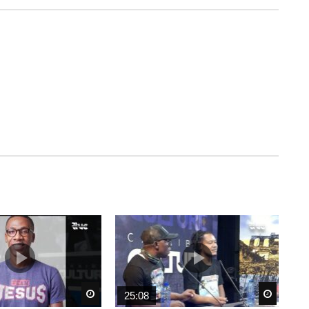
Watch Later
Watch 
25:08