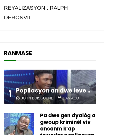
REYALIZASYON : RALPH
DERONVIL.
RANMASE
Popilasyon an dwe leve kanpe pou chanje sitiyasyon kawotik l’ap viv nan peyi a.
1
JOHN BOISGUENE
1 AN AGO
Pa dwe gen dyalòg a
gwoup kriminèl viv
ansanm k’ap