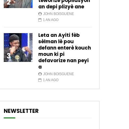
teworize popilasyon
2
an depi plizyè ane
JOHN BOISGUENE
1 AN AGO
Leta an Ayiti fèb
sèlman lè pou
defann enterè kouch
moun ki pi
3
defavorize nan peyi
a
JOHN BOISGUENE
1 AN AGO
NEWSLETTER