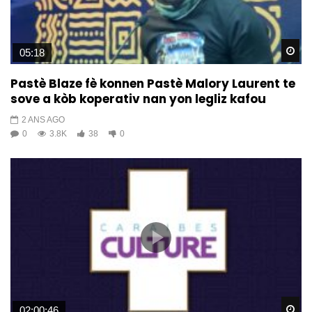
Wa
05:18
Pastè Blaze fè konnen Pastè Malory Laurent te
sove a kòb koperativ nan yon legliz kafou
2 ANS AGO
0
3.8K
38
0
Wa
02:00:46