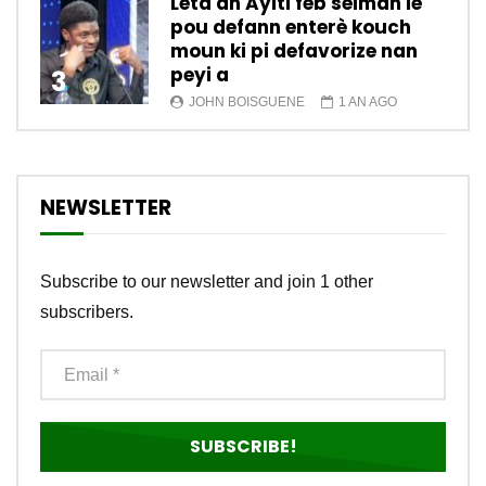
Leta an Ayiti fèb sèlman lè
pou defann enterè kouch
moun ki pi defavorize nan
peyi a
3
JOHN BOISGUENE
1 AN AGO
NEWSLETTER
Subscribe to our newsletter and join 1 other
subscribers.