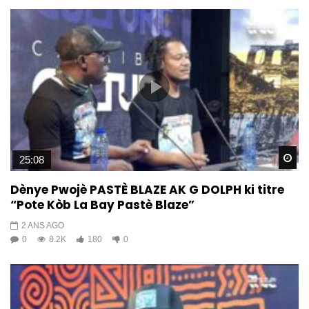
Wa
25:08
Dènye Pwojè PASTÈ BLAZE AK G DOLPH ki titre
“Pote Kòb La Bay Pastè Blaze”
2 ANS AGO
0
8.2K
180
0