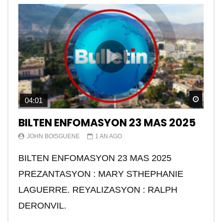
Watch
04:01
BILTEN ENFOMASYON 23 MAS 2025
JOHN BOISGUENE
1 AN AGO
BILTEN ENFOMASYON 23 MAS 2025
PREZANTASYON : MARY STHEPHANIE
LAGUERRE. REYALIZASYON : RALPH
DERONVIL.