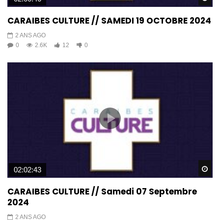
CARAIBES CULTURE // SAMEDI 19 OCTOBRE 2024
2 ANS AGO
0
2.6K
12
0
Wa
02:02:43
CARAIBES CULTURE // Samedi 07 Septembre
2024
2 ANS AGO