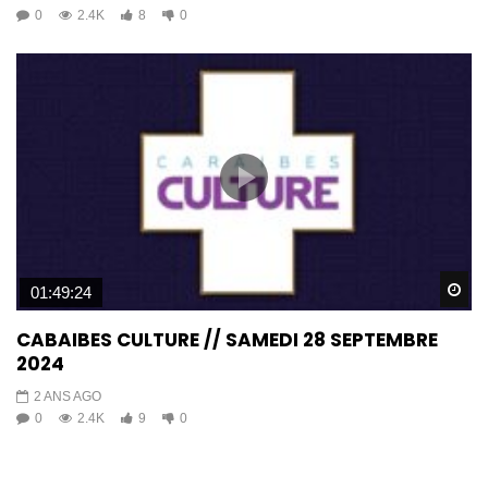
0
2.4K
8
0
Wa
01:49:24
CABAIBES CULTURE // SAMEDI 28 SEPTEMBRE
2024
2 ANS AGO
0
2.4K
9
0