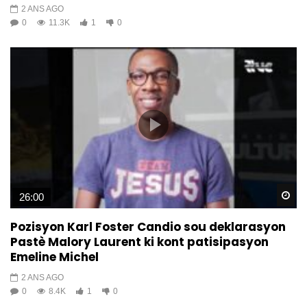
2 ANS AGO
0
11.3K
1
0
Wa
26:00
Pozisyon Karl Foster Candio sou deklarasyon
Pastè Malory Laurent ki kont patisipasyon
Emeline Michel
2 ANS AGO
0
8.4K
1
0