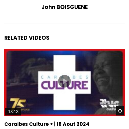
John BOISGUENE
RELATED VIDEOS
Wa
13:13
Caraibes Culture + | 18 Aout 2024