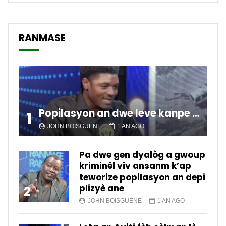
RANMASE
Popilasyon an dwe leve kanpe pou chanje sitiyasyon kawotik l’ap viv nan peyi a.
1
JOHN BOISGUENE
1 AN AGO
Pa dwe gen dyalòg a gwoup
kriminèl viv ansanm k’ap
teworize popilasyon an depi
plizyè ane
2
JOHN BOISGUENE
1 AN AGO