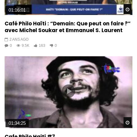
Wa
01:16:01
Café Philo Haïti : “Demain: Que peut on faire ?”
avec Michel Soukar et Emmanuel S. Laurent
2 ANS AGO
0
9.5K
163
0
Wa
01:34:25
Cafe Philo Haiti #7