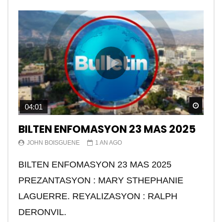
Watch
04:01
BILTEN ENFOMASYON 23 MAS 2025
JOHN BOISGUENE
1 AN AGO
BILTEN ENFOMASYON 23 MAS 2025
PREZANTASYON : MARY STHEPHANIE
LAGUERRE. REYALIZASYON : RALPH
DERONVIL.