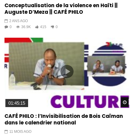
Conceptualisation de la violence en Haïti ||
Auguste D’Meza || CAFÉ PHILO
2 ANS AGO
0
36.9K
415
0
Wa
01:45:15
CAFÉ PHILO : l’Invisibilisation de Bois Caïman
dans le calendrier national
11 MOIS AGO