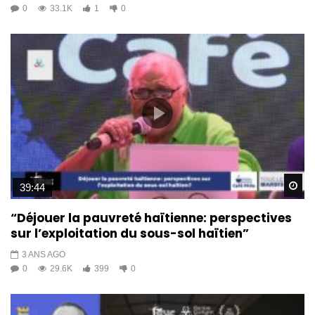
0
33.1K
1
0
Wa
39:44
“Déjouer la pauvreté haïtienne: perspectives
sur l’exploitation du sous-sol haïtien”
3 ANS AGO
0
29.6K
399
0