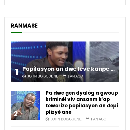
RANMASE
Popilasyon an dwe leve kanpe pou chanje sitiyasyon kawotik l’ap viv nan peyi a.
1
JOHN BOISGUENE
1 AN AGO
Pa dwe gen dyalòg a gwoup
kriminèl viv ansanm k’ap
teworize popilasyon an depi
plizyè ane
2
JOHN BOISGUENE
1 AN AGO