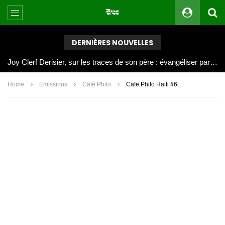
DERNIÈRES NOUVELLES
L’Argentine méconnaissable : l’Espagne domine et décroche une deuxième étoile
Home
Emissions
Café Philo
Cafe Philo Haiti #6