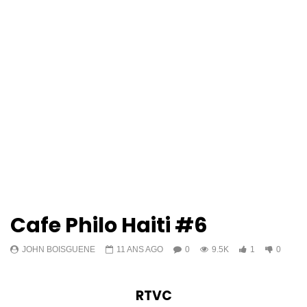
Cafe Philo Haiti #6
JOHN BOISGUENE
11 ANS AGO
0
9.5K
1
0
RTVC