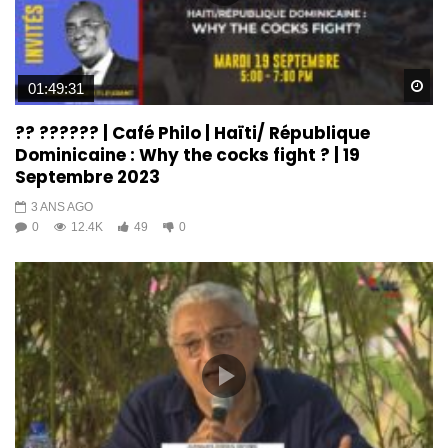
Wa
01:49:31
?? ?????? | Café Philo | Haïti/ République
Dominicaine : Why the cocks fight ? | 19
Septembre 2023
3 ANS AGO
0
12.4K
49
0