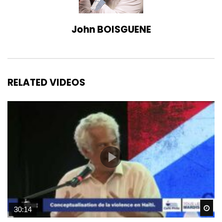
John BOISGUENE
RELATED VIDEOS
Wa
30:14