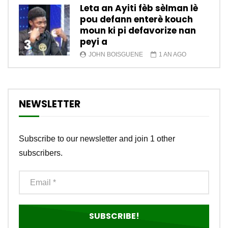
Leta an Ayiti fèb sèlman lè
pou defann enterè kouch
moun ki pi defavorize nan
peyi a
3
JOHN BOISGUENE
1 AN AGO
NEWSLETTER
Subscribe to our newsletter and join 1 other
subscribers.