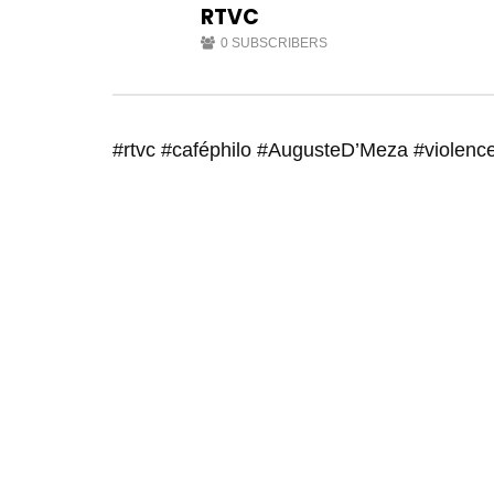
RTVC
0
SUBSCRIBERS
#rtvc #caféphilo #AugusteD’Meza #violence