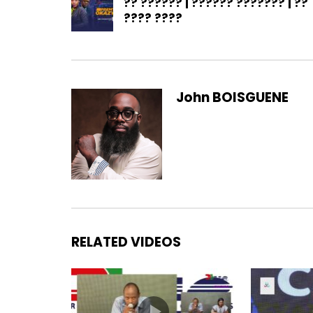
?? ?????? | ?????? ??????? | ??
???? ????
John BOISGUENE
RELATED VIDEOS