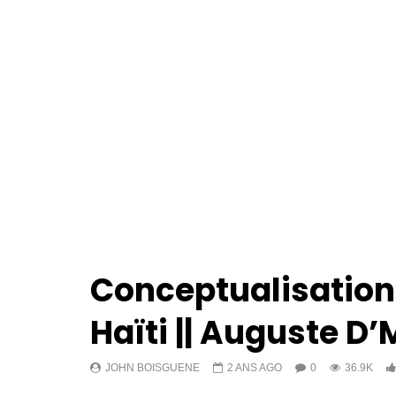
Conceptualisation 
Haïti || Auguste D’
JOHN BOISGUENE
2 ANS AGO
0
36.9K