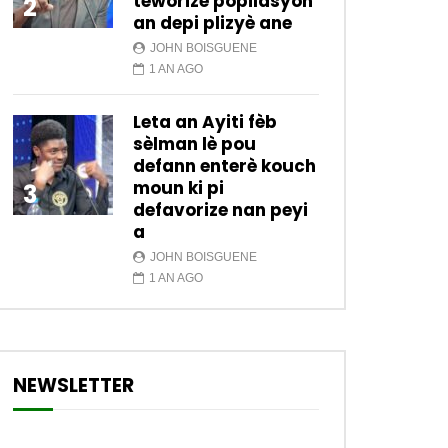
teworize popilasyon
2
an depi plizyè ane
JOHN BOISGUENE
1 AN AGO
Leta an Ayiti fèb
sèlman lè pou
defann enterè kouch
moun ki pi
3
defavorize nan peyi
a
JOHN BOISGUENE
1 AN AGO
NEWSLETTER