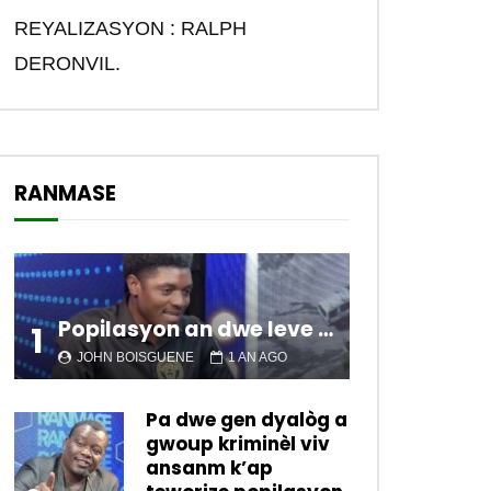
REYALIZASYON : RALPH
DERONVIL.
RANMASE
Popilasyon an dwe leve kanpe pou chanje sitiyasyon kawotik l’ap viv nan peyi a.
1
JOHN BOISGUENE
1 AN AGO
Pa dwe gen dyalòg a
gwoup kriminèl viv
ansanm k’ap