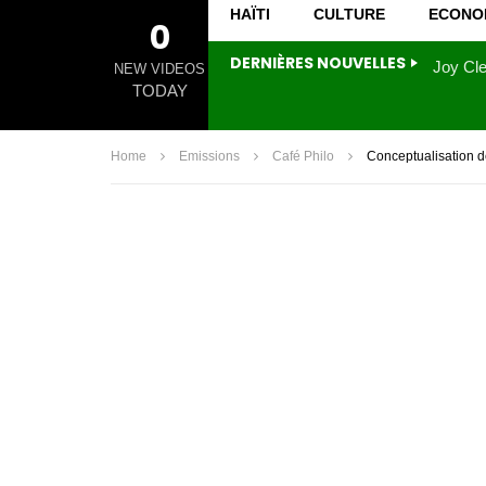
HAÏTI
CULTURE
ECONO
0
DERNIÈRES NOUVELLES
NEW VIDEOS
TODAY
Home
Emissions
Café Philo
Conceptualisation de