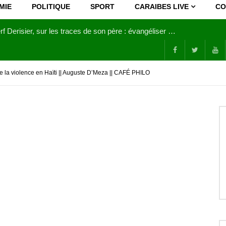
MIE
POLITIQUE
SPORT
CARAIBES LIVE
CO
Joy Clerf Derisier, sur les traces de son père : évangéliser par la musique
 la violence en Haïti || Auguste D’Meza || CAFÉ PHILO