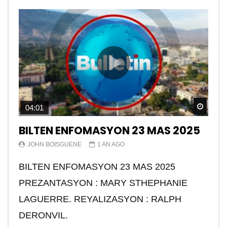
Watch
04:01
BILTEN ENFOMASYON 23 MAS 2025
JOHN BOISGUENE
1 AN AGO
BILTEN ENFOMASYON 23 MAS 2025
PREZANTASYON : MARY STHEPHANIE
LAGUERRE. REYALIZASYON : RALPH
DERONVIL.