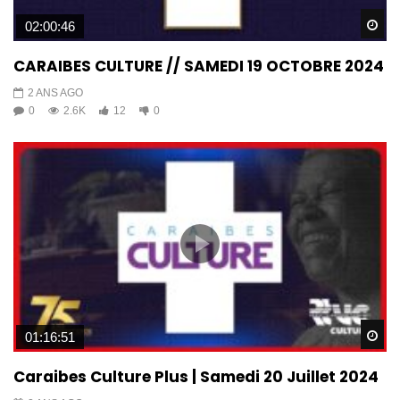
Wa
02:00:46
CARAIBES CULTURE // SAMEDI 19 OCTOBRE 2024
2 ANS AGO
0
2.6K
12
0
Wa
01:16:51
Caraibes Culture Plus | Samedi 20 Juillet 2024