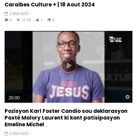
Caraibes Culture + | 18 Aout 2024
2 ANS AGO
0
11.3K
1
0
Wa
26:00
Pozisyon Karl Foster Candio sou deklarasyon
Pastè Malory Laurent ki kont patisipasyon
Emeline Michel
2 ANS AGO