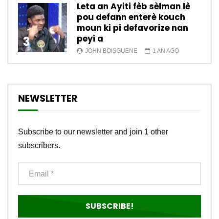
Leta an Ayiti fèb sèlman lè
pou defann enterè kouch
moun ki pi defavorize nan
peyi a
3
JOHN BOISGUENE
1 AN AGO
NEWSLETTER
Subscribe to our newsletter and join 1 other
subscribers.