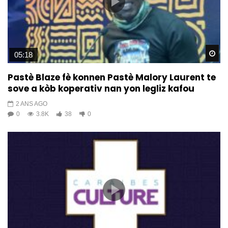
Wa
05:18
Pastè Blaze fè konnen Pastè Malory Laurent te
sove a kòb koperativ nan yon legliz kafou
2 ANS AGO
0
3.8K
38
0