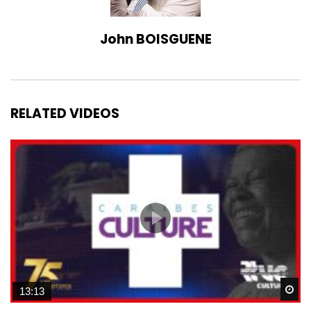
John BOISGUENE
RELATED VIDEOS
Wa
13:13