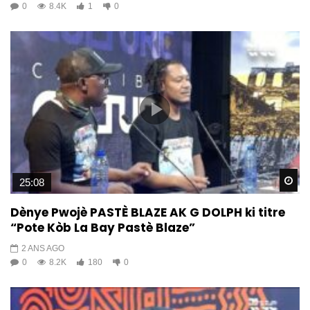
0
8.4K
1
0
Wa
25:08
Dènye Pwojè PASTÈ BLAZE AK G DOLPH ki titre
“Pote Kòb La Bay Pastè Blaze”
2 ANS AGO
0
8.2K
180
0