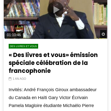
Wa
01:10:46
DES LIVRES ET VOUS
« Des livres et vous» émission
spéciale célébration de la
francophonie
1 AN AGO
Invités: André François Giroux ambassadeur
du Canada en Haïti Gary Victor Écrivain
Pamela Magloire étudiante Michaëlo Pierre