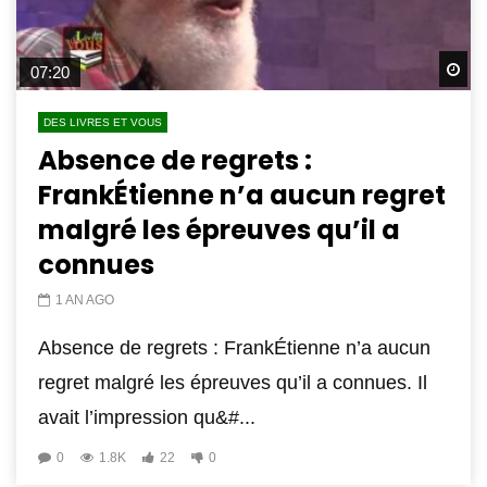
Wa
07:20
DES LIVRES ET VOUS
Absence de regrets :
FrankÉtienne n’a aucun regret
malgré les épreuves qu’il a
connues
1 AN AGO
Absence de regrets : FrankÉtienne n’a aucun
regret malgré les épreuves qu’il a connues. Il
avait l’impression qu&#...
0
1.8K
22
0