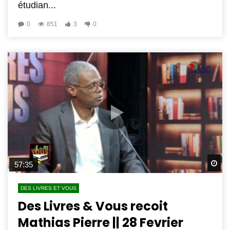
étudian...
0
851
3
0
Wa
57:35
DES LIVRES ET VOUS
Des Livres & Vous recoit
Mathias Pierre || 28 Fevrier