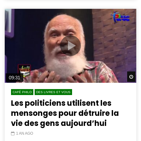
Wa
09:31
CAFÉ PHILO
DES LIVRES ET VOUS
Les politiciens utilisent les
mensonges pour détruire la
vie des gens aujourd’hui
1 AN AGO