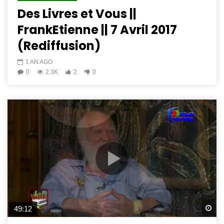
Des Livres et Vous ||
FrankEtienne || 7 Avril 2017
(Rediffusion)
1 AN AGO
0
2.3K
2
0
Wa
49:12