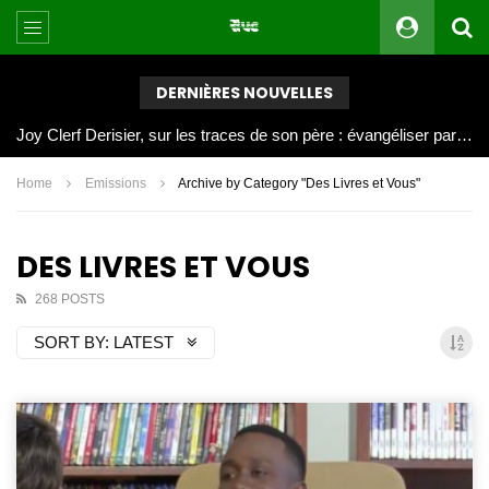
DERNIÈRES NOUVELLES
Joy Clerf Derisier, sur les traces de son père : évangéliser par la musique
Home
Emissions
Archive by Category "Des Livres et Vous"
DES LIVRES ET VOUS
268 POSTS
SORT BY:
LATEST