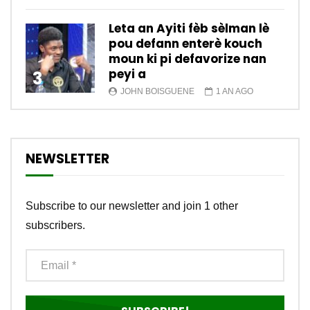
Leta an Ayiti fèb sèlman lè
pou defann enterè kouch
moun ki pi defavorize nan
peyi a
3
JOHN BOISGUENE
1 AN AGO
NEWSLETTER
Subscribe to our newsletter and join 1 other
subscribers.