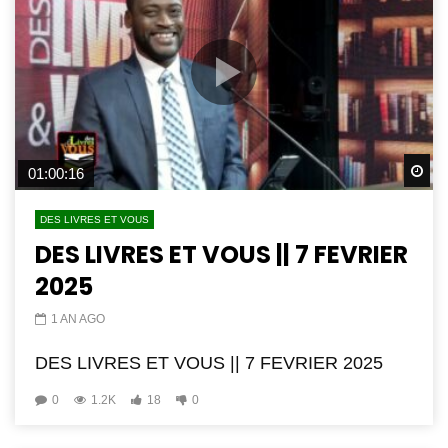
Wa
01:00:16
DES LIVRES ET VOUS
DES LIVRES ET VOUS || 7 FEVRIER
2025
1 AN AGO
DES LIVRES ET VOUS || 7 FEVRIER 2025
0
1.2K
18
0