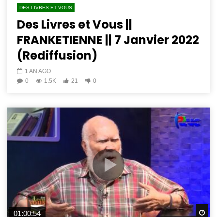
DES LIVRES ET VOUS
Des Livres et Vous ||
FRANKETIENNE || 7 Janvier 2022
(Rediffusion)
1 AN AGO
0
1.5K
21
0
Wa
01:00:54