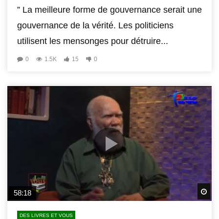
” La meilleure forme de gouvernance serait une
gouvernance de la vérité. Les politiciens
utilisent les mensonges pour détruire...
0
1.5K
15
0
Wa
58:18
DES LIVRES ET VOUS