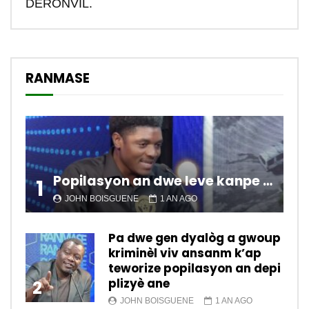
DERONVIL.
RANMASE
Popilasyon an dwe leve kanpe pou chanje sitiyasyon kawotik l’ap viv nan peyi a.
1
JOHN BOISGUENE
1 AN AGO
Pa dwe gen dyalòg a gwoup
kriminèl viv ansanm k’ap
teworize popilasyon an depi
plizyè ane
2
JOHN BOISGUENE
1 AN AGO