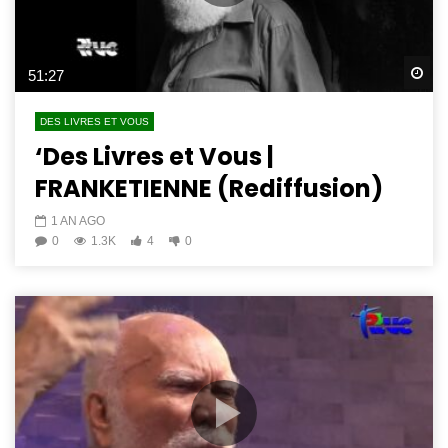
Wa
51:27
DES LIVRES ET VOUS
‘Des Livres et Vous |
FRANKETIENNE (Rediffusion)
1 AN AGO
0
1.3K
4
0