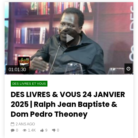
Wa
01:01:30
DES LIVRES ET VOUS
DES LIVRES & VOUS 24 JANVIER
2025 | Ralph Jean Baptiste &
Dom Pedro Theoney
2 ANS AGO
0
1.4K
9
0