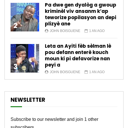
Pa dwe gen dyalòg a gwoup
kriminèl viv ansanm k’ap
teworize popilasyon an depi
plizyè ane
2
JOHN BOISGUENE
1 AN AGO
Leta an Ayiti fèb sèlman lè
pou defann enterè kouch
moun ki pi defavorize nan
peyi a
3
JOHN BOISGUENE
1 AN AGO
NEWSLETTER
Subscribe to our newsletter and join 1 other
subscribers.