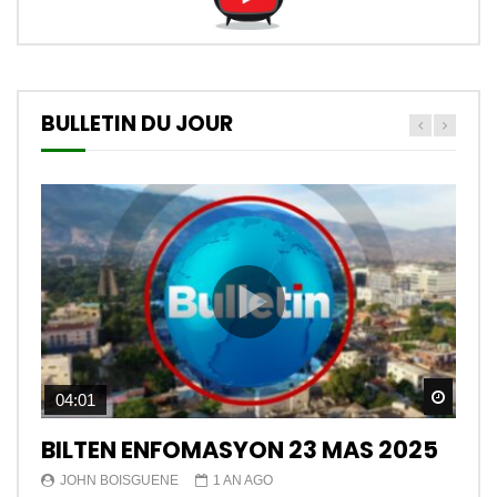
BULLETIN DU JOUR
Watch
04:01
BILTEN ENFOMASYON 23 MAS 2025
JOHN BOISGUENE
1 AN AGO