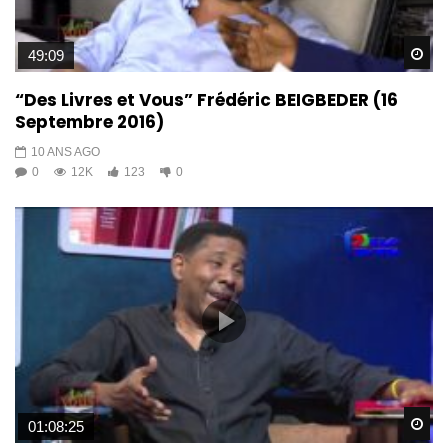
Wa
49:09
“Des Livres et Vous” Frédéric BEIGBEDER (16
Septembre 2016)
10 ANS AGO
0
12K
123
0
Wa
01:08:25