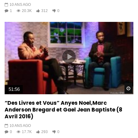
10 ANS AGO
1
20.3K
312
0
Wa
51:56
“Des Livres et Vous” Anyes Noel,Marc
Anderson Bregard et Gael Jean Baptiste (8
Avril 2016)
10 ANS AGO
0
17.7K
293
0