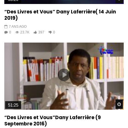
“Des Livres et Vous” Dany Laferrière( 14 Juin
2019)
7 ANS AGO
0
23.7K
397
0
Wa
51:25
“Des Livres et Vous”Dany Laferrière (9
Septembre 2016)