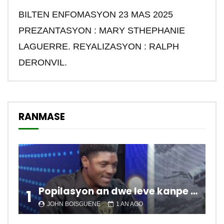
BILTEN ENFOMASYON 23 MAS 2025
PREZANTASYON : MARY STHEPHANIE
LAGUERRE. REYALIZASYON : RALPH
DERONVIL.
RANMASE
Popilasyon an dwe leve kanpe pou chanje sitiyasyon kawotik l’ap viv nan peyi a.
1
JOHN BOISGUENE
1 AN AGO