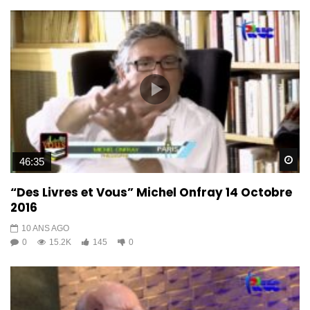
Wa
46:35
“Des Livres et Vous” Michel Onfray 14 Octobre
2016
10 ANS AGO
0
15.2K
145
0