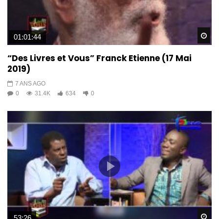
Wa
01:01:44
“Des Livres et Vous” Franck Etienne (17 Mai
2019)
7 ANS AGO
0
31.4K
634
0
Wa
53:26