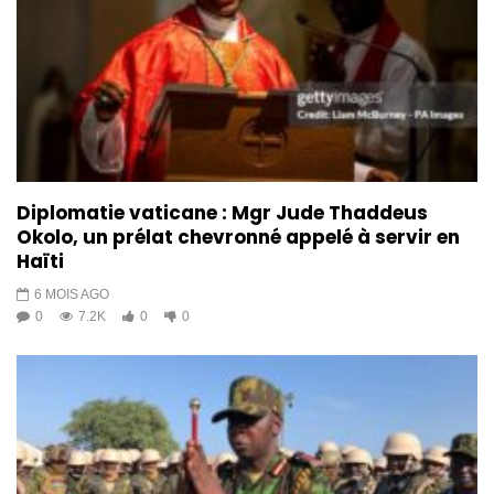
Diplomatie vaticane : Mgr Jude Thaddeus
Okolo, un prélat chevronné appelé à servir en
Haïti
6 MOIS AGO
0
7.2K
0
0