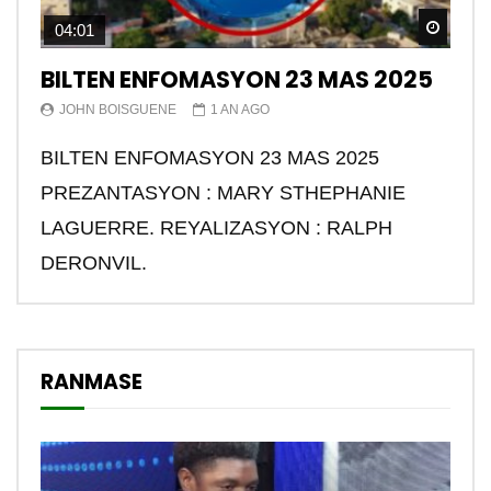
Watch
04:01
BILTEN ENFOMASYON 23 MAS 2025
JOHN BOISGUENE
1 AN AGO
BILTEN ENFOMASYON 23 MAS 2025
PREZANTASYON : MARY STHEPHANIE
LAGUERRE. REYALIZASYON : RALPH
DERONVIL.
RANMASE