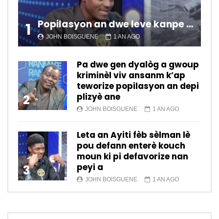
Popilasyon an dwe leve kanpe pou chanje sitiyasyon kawotik l’ap viv nan peyi a.
1
JOHN BOISGUENE
1 AN AGO
Pa dwe gen dyalòg a gwoup
kriminèl viv ansanm k’ap
teworize popilasyon an depi
plizyè ane
2
JOHN BOISGUENE
1 AN AGO
Leta an Ayiti fèb sèlman lè
pou defann enterè kouch
moun ki pi defavorize nan
peyi a
3
JOHN BOISGUENE
1 AN AGO