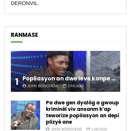
DERONVIL.
RANMASE
Popilasyon an dwe leve kanpe pou chanje sitiyasyon kawotik l’ap viv nan peyi a.
1
JOHN BOISGUENE
1 AN AGO
Pa dwe gen dyalòg a gwoup
kriminèl viv ansanm k’ap
teworize popilasyon an depi
plizyè ane
2
JOHN BOISGUENE
1 AN AGO