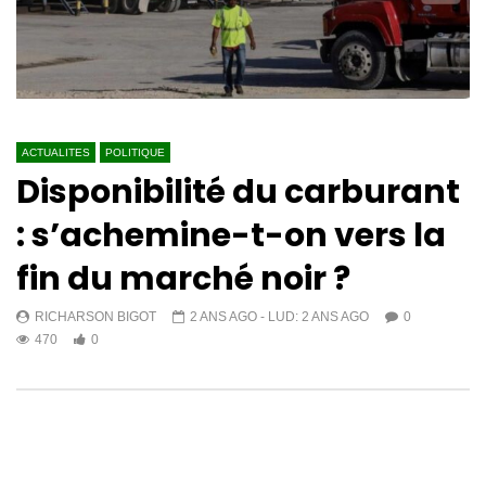
ACTUALITES
POLITIQUE
Disponibilité du carburant
: s’achemine-t-on vers la
fin du marché noir ?
RICHARSON BIGOT
2 ANS AGO
- LUD:
2 ANS AGO
0
470
0