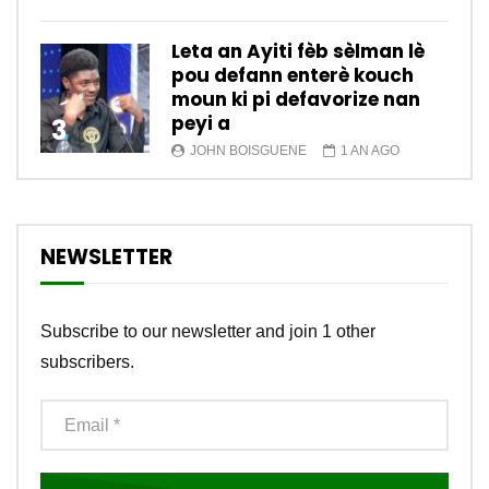
Leta an Ayiti fèb sèlman lè
pou defann enterè kouch
moun ki pi defavorize nan
peyi a
3
JOHN BOISGUENE
1 AN AGO
NEWSLETTER
Subscribe to our newsletter and join 1 other
subscribers.