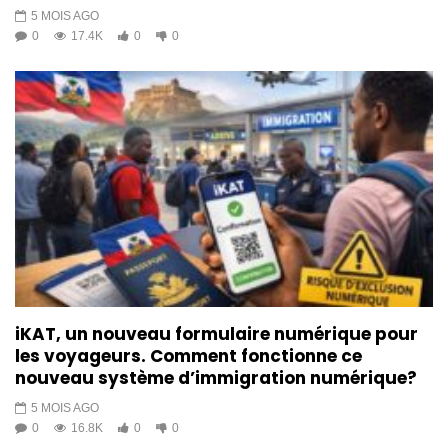
5 MOIS AGO
0
17.4K
0
0
iKAT, un nouveau formulaire numérique pour
les voyageurs. Comment fonctionne ce
nouveau système d’immigration numérique?
5 MOIS AGO
0
16.8K
0
0