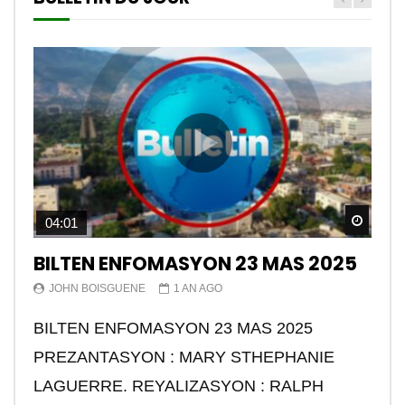
Watch
04:01
BILTEN ENFOMASYON 23 MAS 2025
JOHN BOISGUENE
1 AN AGO
BILTEN ENFOMASYON 23 MAS 2025
PREZANTASYON : MARY STHEPHANIE
LAGUERRE. REYALIZASYON : RALPH