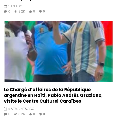
1 AN AGO
0
8.2K
0
0
Le Chargé d’affaires de la République
argentine en Haïti, Pablo Andrés Graziano,
visite le Centre Culturel Caraïbes
4 SEMAINES AGO
0
8.2K
0
0