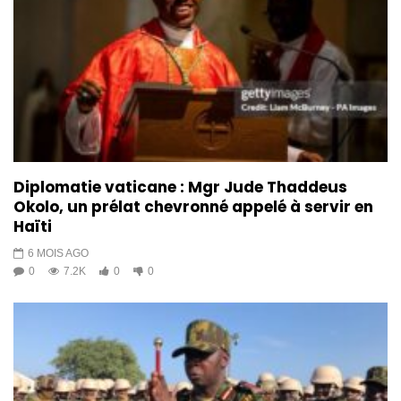
Diplomatie vaticane : Mgr Jude Thaddeus
Okolo, un prélat chevronné appelé à servir en
Haïti
6 MOIS AGO
0
7.2K
0
0