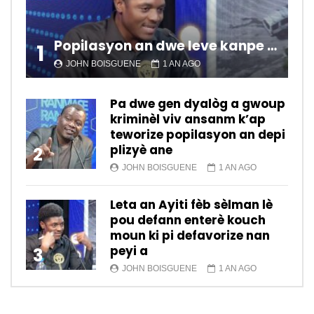
Popilasyon an dwe leve kanpe pou chanje sitiyasyon kawotik l’ap viv nan peyi a.
1
JOHN BOISGUENE
1 AN AGO
Pa dwe gen dyalòg a gwoup
kriminèl viv ansanm k’ap
teworize popilasyon an depi
plizyè ane
2
JOHN BOISGUENE
1 AN AGO
Leta an Ayiti fèb sèlman lè
pou defann enterè kouch
moun ki pi defavorize nan
peyi a
3
JOHN BOISGUENE
1 AN AGO