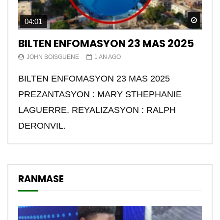
Watch
04:01
BILTEN ENFOMASYON 23 MAS 2025
JOHN BOISGUENE
1 AN AGO
BILTEN ENFOMASYON 23 MAS 2025
PREZANTASYON : MARY STHEPHANIE
LAGUERRE. REYALIZASYON : RALPH
DERONVIL.
RANMASE