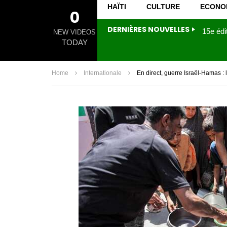
HAÏTI
CULTURE
ECONO
0
DERNIÈRES NOUVELLES
NEW VIDEOS
TODAY
Home
Internationale
En direct, guerre Israël-Hamas 