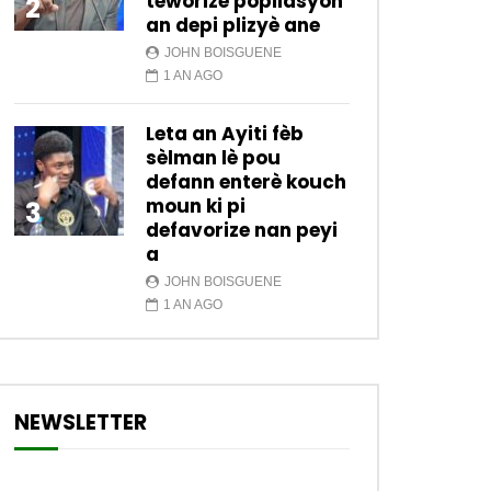
teworize popilasyon
2
an depi plizyè ane
JOHN BOISGUENE
1 AN AGO
Leta an Ayiti fèb
sèlman lè pou
defann enterè kouch
moun ki pi
3
defavorize nan peyi
a
JOHN BOISGUENE
1 AN AGO
NEWSLETTER