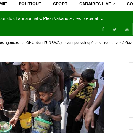
MIE
POLITIQUE
SPORT
CARAIBES LIVE
CO
Joy Clerf Derisier, sur les traces de son père : évangéliser par la musique
: les agences de l’ONU, dont l’UNRWA, doivent pouvoir opérer sans entraves à Gaza