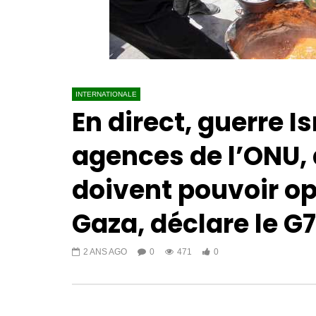
INTERNATIONALE
En direct, guerre I
agences de l’ONU,
doivent pouvoir op
Gaza, déclare le G7
2 ANS AGO
0
471
0