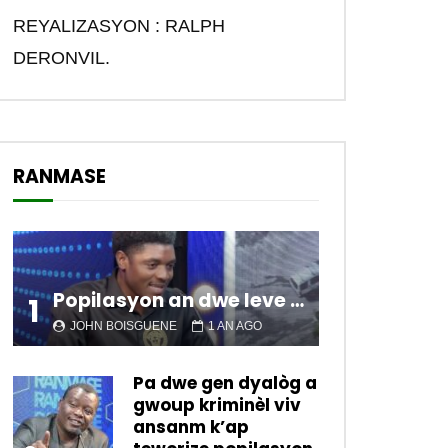
REYALIZASYON : RALPH
DERONVIL.
RANMASE
Popilasyon an dwe leve kanpe pou chanje sitiyasyon kawotik l’ap viv nan peyi a.
1
JOHN BOISGUENE
1 AN AGO
Pa dwe gen dyalòg a
gwoup kriminèl viv
ansanm k’ap