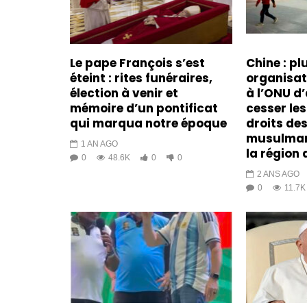
Le pape François s’est
Chine : pl
éteint : rites funéraires,
organisa
élection à venir et
à l’ONU d’
mémoire d’un pontificat
cesser les
qui marqua notre époque
droits de
musulman
1 AN AGO
la région 
0
48.6K
0
0
2 ANS AGO
0
11.7K