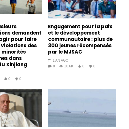
usieurs
Engagement pour la paix
tions demandent
et le développement
agir pour faire
communautaire : plus de
 violations des
300 jeunes récompensés
s minorités
par le MJSAC
es dans
1 AN AGO
du Xinjiang
0
10.6K
0
0
0
0