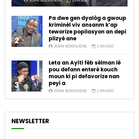
JOHN BOISGUENE
1 AN AGO
Pa dwe gen dyalòg a gwoup
kriminèl viv ansanm k’ap
teworize popilasyon an depi
plizyè ane
2
JOHN BOISGUENE
1 AN AGO
Leta an Ayiti fèb sèlman lè
pou defann enterè kouch
moun ki pi defavorize nan
peyi a
3
JOHN BOISGUENE
1 AN AGO
NEWSLETTER