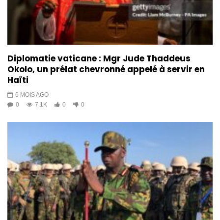
Diplomatie vaticane : Mgr Jude Thaddeus
Okolo, un prélat chevronné appelé à servir en
Haïti
6 MOIS AGO
0
7.1K
0
0