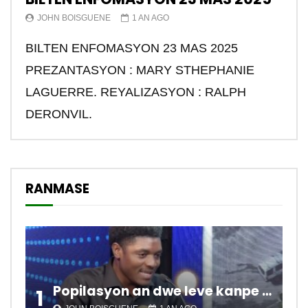
JOHN BOISGUENE
1 AN AGO
BILTEN ENFOMASYON 23 MAS 2025
PREZANTASYON : MARY STHEPHANIE
LAGUERRE. REYALIZASYON : RALPH
DERONVIL.
RANMASE
Popilasyon an dwe leve kanpe pou chanje sitiyasyon kawotik l’ap viv nan peyi a.
1