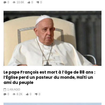
0
10.6K
0
0
Le pape François est mort à l’âge de 88 ans :
l’Église perd un pasteur du monde, Haïti un
ami du peuple
1 AN AGO
0
8.2K
0
0